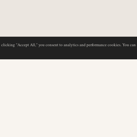
y clicking "Accept All," you consent to analytics and performance cookies. You can
BASE DE DATOS
EDITORIAL
Perfiles de aerolíneas
Nuestro equipo