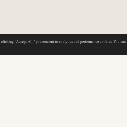
y clicking "Accept All," you consent to analytics and performance cookies. You can
BASE DE DATOS
EDITORIAL
Perfiles de aerolíneas
Nuestro equipo