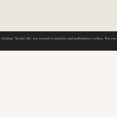
y clicking "Accept All," you consent to analytics and performance cookies. You can
BASE DE DATOS
EDITORIAL
Perfiles de aerolíneas
Nuestro equipo