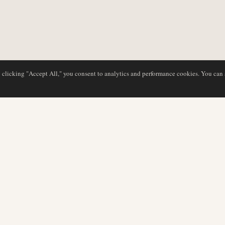
y clicking "Accept All," you consent to analytics and performance cookies. You can
BASE DE DATOS
EDITORIAL
Perfiles de aerolíneas
Nuestro equipo