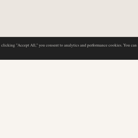
y clicking "Accept All," you consent to analytics and performance cookies. You can
BASE DE DATOS
EDITORIAL
Perfiles de aerolíneas
Nuestro equipo