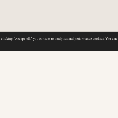
y clicking "Accept All," you consent to analytics and performance cookies. You can
BASE DE DATOS
EDITORIAL
Perfiles de aerolíneas
Nuestro equipo