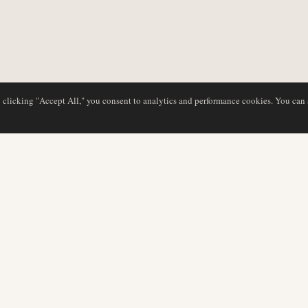
y clicking "Accept All," you consent to analytics and performance cookies. You can
BASE DE DATOS
EDITORIAL
Perfiles de aerolíneas
Nuestro equipo