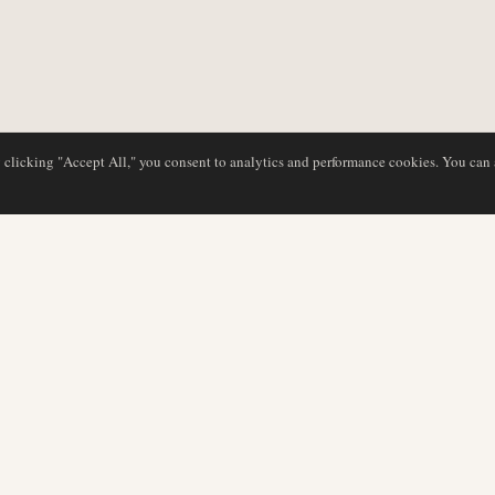
y clicking "Accept All," you consent to analytics and performance cookies. You can
BASE DE DATOS
EDITORIAL
Perfiles de aerolíneas
Nuestro equipo