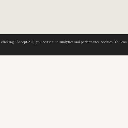
y clicking "Accept All," you consent to analytics and performance cookies. You can
BASE DE DATOS
EDITORIAL
Perfiles de aerolíneas
Nuestro equipo