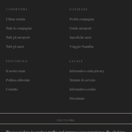
COPERTURA
DATABASE
Ultime notizie
Profili compagnie
Tutte le compagnie
Guide aeroporti
Tutti gli aeroporti
Specifiche aerei
Tutti gli aerei
Viaggio Namibia
EDITORIALE
LEGALE
Il nostro team
Informativa sulla privacy
Politica editoriale
Termini di servizio
Contatto
Informativa cookie
Disclaimer
EDITIONS
🌐
International
🇬🇧
United Kingdom
🇦🇺
Australia
🇨🇦
Canada
🇳🇿
New Zealand
We use cookies to analyse traffic and improve your experience. By clicking