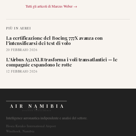
Tutti gli articoli di
Marcus Weber
→
PIÙ IN
AEREI
La certificazione del Boeing 777X avanza con
l'intensificarsi dei test di volo
20 FEBBRAIO 2026
L'Airbus A321XLR trasforma i voli transatlantici — le
compagnie espandono le rotte
12 FEBBRAIO 2026
AIR NAMIBIA
AVIATION INTELLIGENCE
Intelligence aeronautica indipendente e analisi del settore.
Hosea Kutako International Airport
Windhoek, Namibia