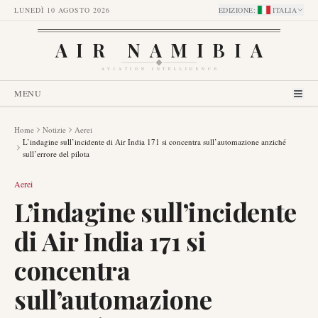
LUNEDÌ 10 AGOSTO 2026
EDIZIONE
:
ITALIA
AIR NAMIBIA
AVIATION INTELLIGENCE
MENU
Home
Notizie
Aerei
L’indagine sull’incidente di Air India 171 si concentra sull’automazione anziché
sull’errore del pilota
Aerei
L’indagine sull’incidente
di Air India 171 si
concentra
sull’automazione