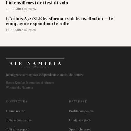
l'intensificarsi dei test di volo
20 FEBBRAIO 2026
L'Airbus A321XLR trasforma i voli transatlantici — le
compagnie espandono le rotte
12 FEBBRAIO 2026
AIR NAMIBIA
AVIATION INTELLIGENCE
Intelligence aeronautica indipendente e analisi del settore.
Hosea Kutako International Airport
Windhoek, Namibia
COPERTURA
DATABASE
Ultime notizie
Profili compagnie
Tutte le compagnie
Guide aeroporti
Tutti gli aeroporti
Specifiche aerei