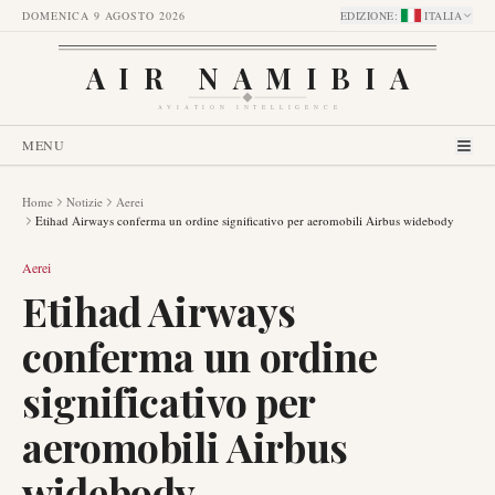
DOMENICA 9 AGOSTO 2026
EDIZIONE
:
ITALIA
AIR NAMIBIA
AVIATION INTELLIGENCE
MENU
Home
Notizie
Aerei
Etihad Airways conferma un ordine significativo per aeromobili Airbus widebody
Aerei
Etihad Airways
conferma un ordine
significativo per
aeromobili Airbus
widebody