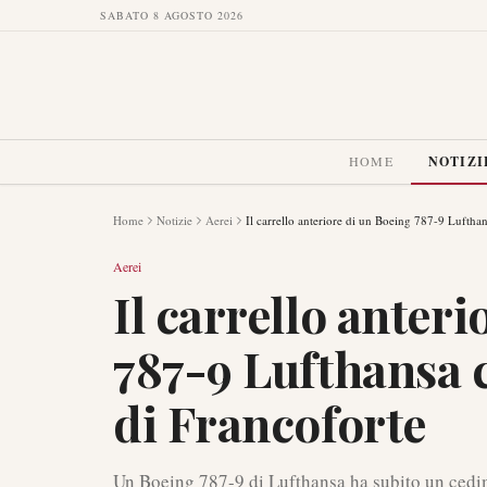
SABATO 8 AGOSTO 2026
HOME
NOTIZI
Home
Notizie
Aerei
Il carrello anteriore di un Boeing 787-9 Luftha
Aerei
Il carrello anter
787-9 Lufthansa 
di Francoforte
Un Boeing 787-9 di Lufthansa ha subito un cedime