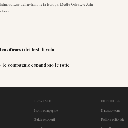
nfrastrutture dell'aviazione in Europa, Medio Oriente e Asia-
mondo.
ensificarsi dei test di volo
i — le compagnie espandono le rotte
DATABASE
EDITORIALE
Profili compagnie
Il nostro team
Guide aeroporti
Politica editoriale