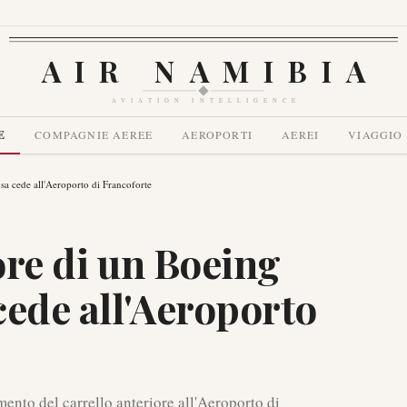
AIR NAMIBIA
AVIATION INTELLIGENCE
E
COMPAGNIE AEREE
AEROPORTI
AEREI
VIAGGIO
nsa cede all'Aeroporto di Francoforte
iore di un Boeing
cede all'Aeroporto
nto del carrello anteriore all'Aeroporto di