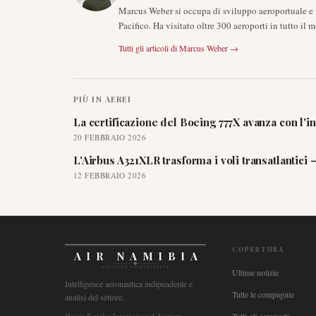
Marcus Weber si occupa di sviluppo aeroportuale e i
Pacifico. Ha visitato oltre 300 aeroporti in tutto il 
Tutti gli articoli di
Marcus Weber
→
PIÙ IN
AEREI
La certificazione del Boeing 777X avanza con l'int
20 FEBBRAIO 2026
L'Airbus A321XLR trasforma i voli transatlantic
12 FEBBRAIO 2026
COPERTURA
AIR NAMIBIA
AVIATION INTELLIGENCE
Ultime notizie
Intelligence aeronautica indipendente e
Tutte le compagnie
analisi del settore.
Hosea Kutako International Airport