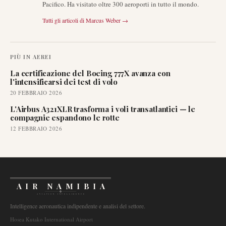
Pacifico. Ha visitato oltre 300 aeroporti in tutto il mondo.
Tutti gli articoli di
Marcus Weber
→
PIÙ IN
AEREI
La certificazione del Boeing 777X avanza con
l'intensificarsi dei test di volo
20 FEBBRAIO 2026
L'Airbus A321XLR trasforma i voli transatlantici — le
compagnie espandono le rotte
12 FEBBRAIO 2026
AIR NAMIBIA
AVIATION INTELLIGENCE
Intelligence aeronautica indipendente e analisi del settore.
Hosea Kutako International Airport