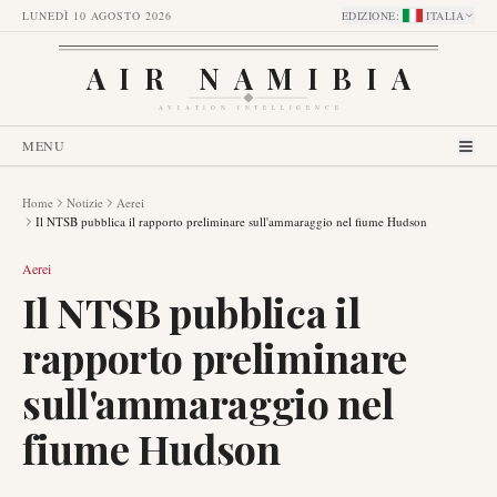
LUNEDÌ 10 AGOSTO 2026
EDIZIONE
:
ITALIA
AIR NAMIBIA
AVIATION INTELLIGENCE
MENU
Home
Notizie
Aerei
Il NTSB pubblica il rapporto preliminare sull'ammaraggio nel fiume Hudson
Aerei
Il NTSB pubblica il
rapporto preliminare
sull'ammaraggio nel
fiume Hudson