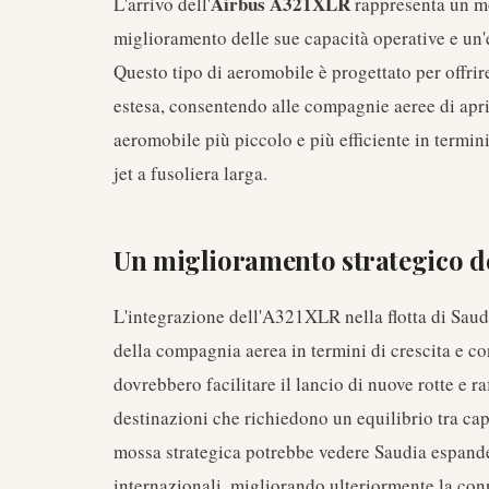
Airbus A321XLR
L'arrivo dell'
rappresenta un m
miglioramento delle sue capacità operative e un'e
Questo tipo di aeromobile è progettato per offri
estesa, consentendo alle compagnie aeree di apri
aeromobile più piccolo e più efficiente in termin
jet a fusoliera larga.
Un miglioramento strategico del
L'integrazione dell'A321XLR nella flotta di Saudia
della compagnia aerea in termini di crescita e co
dovrebbero facilitare il lancio di nuove rotte e raf
destinazioni che richiedono un equilibrio tra ca
mossa strategica potrebbe vedere Saudia espande
internazionali, migliorando ulteriormente la conn