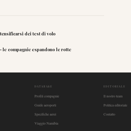
ensificarsi dei test di volo
i — le compagnie espandono le rotte
DATABASE
EDITORIALE
Profili compagnie
Il nostro team
Guide aeroporti
Politica editoriale
Specifiche aerei
Contatto
Viaggio Namibia