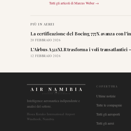
Tutti gli articoli di
Marcus Weber
→
PIÙ IN
AEREI
La certificazione del Boeing 777X avanza con l'int
20 FEBBRAIO 2026
L'Airbus A321XLR trasforma i voli transatlantic
12 FEBBRAIO 2026
COPERTURA
AIR NAMIBIA
AVIATION INTELLIGENCE
Ultime notizie
Intelligence aeronautica indipendente e
Tutte le compagnie
analisi del settore.
Hosea Kutako International Airport
Tutti gli aeroporti
Windhoek, Namibia
Tutti gli aerei