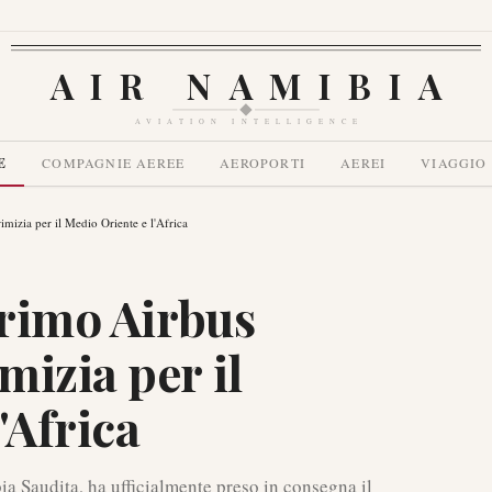
AIR NAMIBIA
AVIATION INTELLIGENCE
E
COMPAGNIE AEREE
AEROPORTI
AEREI
VIAGGIO
mizia per il Medio Oriente e l'Africa
primo Airbus
izia per il
'Africa
ia Saudita, ha ufficialmente preso in consegna il