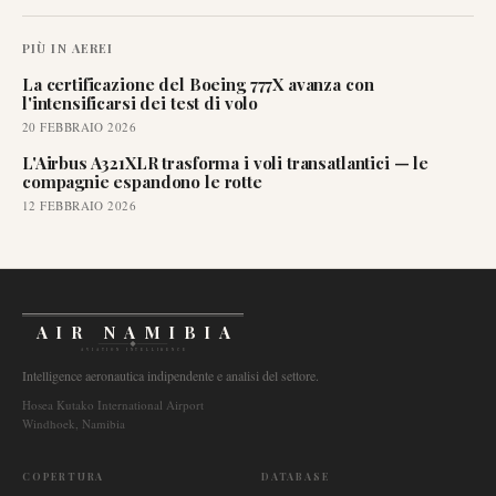
PIÙ IN
AEREI
La certificazione del Boeing 777X avanza con
l'intensificarsi dei test di volo
20 FEBBRAIO 2026
L'Airbus A321XLR trasforma i voli transatlantici — le
compagnie espandono le rotte
12 FEBBRAIO 2026
AIR NAMIBIA
AVIATION INTELLIGENCE
Intelligence aeronautica indipendente e analisi del settore.
Hosea Kutako International Airport
Windhoek, Namibia
COPERTURA
DATABASE