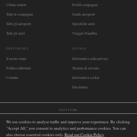
Ultime notizie
Profili compagnie
Tutte le compagnie
Guide aeroporti
Tutti gli aeroporti
Specifiche aerei
Tutti gli aerei
Viaggio Namibia
EDITORIALE
LEGALE
Il nostro team
Informativa sulla privacy
Politica editoriale
Termini di servizio
Contatto
Informativa cookie
Disclaimer
EDITIONS
🌐
International
🇬🇧
United Kingdom
🇦🇺
Australia
🇨🇦
Canada
🇳🇿
New Zealand
We use cookies to analyse traffic and improve your experience. By clicking
🇿🇦
South Africa
🇸🇬
Singapore
🇩🇪
Deutschland
🇳🇱
Nederland
🇫🇷
France
"Accept All," you consent to analytics and performance cookies. You can
also choose essential cookies only.
🇮🇹
Italia
🇪🇸
España
🇧🇷
Brasil
Read our Cookie Policy
🇸🇪
Sverige
🇳🇴
Norge
🇩🇰
Danmark