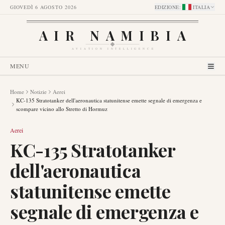
GIOVEDÌ 6 AGOSTO 2026
EDIZIONE
:
ITALIA
AIR NAMIBIA
AVIATION INTELLIGENCE
MENU
Home
Notizie
Aerei
KC-135 Stratotanker dell'aeronautica statunitense emette segnale di emergenza e
scompare vicino allo Stretto di Hormuz
Aerei
KC-135 Stratotanker
dell'aeronautica
statunitense emette
segnale di emergenza e