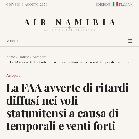
GIOVEDÌ 6 AGOSTO 2026
EDIZIONE
:
ITALIA
AIR NAMIBIA
AVIATION INTELLIGENCE
MENU
Home
Notizie
Aeroporti
La FAA avverte di ritardi diffusi nei voli statunitensi a causa di temporali e venti forti
Aeroporti
La FAA avverte di ritardi
diffusi nei voli
statunitensi a causa di
temporali e venti forti