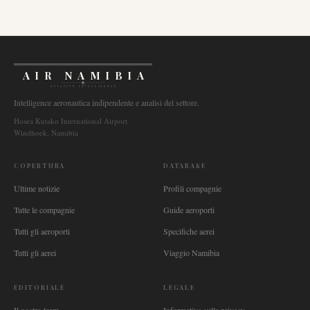
AIR NAMIBIA
AVIATION INTELLIGENCE
Intelligence aeronautica indipendente e analisi del settore.
Hosea Kutako International Airport
Windhoek, Namibia
COPERTURA
DATABASE
Ultime notizie
Profili compagnie
Tutte le compagnie
Guide aeroporti
Tutti gli aeroporti
Specifiche aerei
Tutti gli aerei
Viaggio Namibia
EDITORIALE
LEGALE