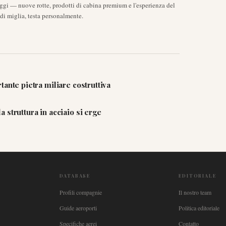
aggi — nuove rotte, prodotti di cabina premium e l'esperienza del
di miglia, testa personalmente.
ante pietra miliare costruttiva
struttura in acciaio si erge
DATABASE
EDITORIALE
Profili compagnie
Il nostro team
Guide aeroporti
Politica editoriale
Specifiche aerei
Contatto