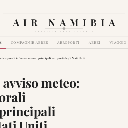
AIR NAMIBIA
AVIATION INTELLIGENCE
E
COMPAGNIE AEREE
AEROPORTI
AEREI
VIAGGIO
 temporali influenzeranno i principali aeroporti degli Stati Uniti
 avviso meteo:
orali
principali
ati Uniti