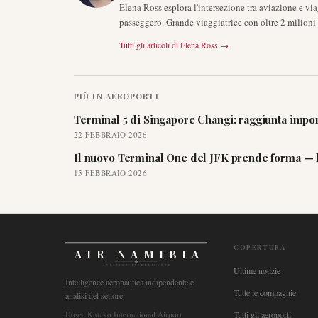
Elena Ross esplora l'intersezione tra aviazione e vi
passeggero. Grande viaggiatrice con oltre 2 milioni 
Tutti gli articoli di
Elena Ross
→
PIÙ IN
AEROPORTI
Terminal 5 di Singapore Changi: raggiunta import
22 FEBBRAIO 2026
Il nuovo Terminal One del JFK prende forma — la 
15 FEBBRAIO 2026
COPERTURA
AIR NAMIBIA
AVIATION INTELLIGENCE
Ultime notizie
Intelligence aeronautica indipendente e
Tutte le compagnie
analisi del settore.
Hosea Kutako International Airport
Tutti gli aeroporti