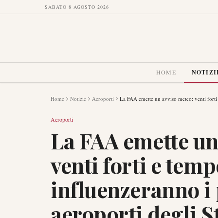
SABATO 8 AGOSTO 2026
HOME
NOTIZI
Home
Notizie
Aeroporti
La FAA emette un avviso meteo: venti forti e
Aeroporti
La FAA emette un
venti forti e temp
influenzeranno i 
aeroporti degli St