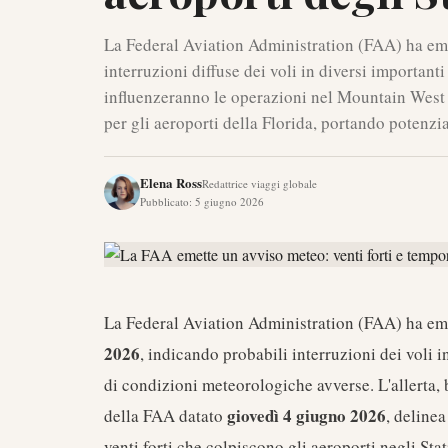
La Federal Aviation Administration (FAA) ha em
interruzioni diffuse dei voli in diversi importanti
influenzeranno le operazioni nel Mountain West e
per gli aeroporti della Florida, portando potenzia
Elena Ross
Redattrice viaggi globale
Pubblicato
:
5 giugno 2026
La Federal Aviation Administration (FAA) ha eme
2026
, indicando probabili interruzioni dei voli i
di condizioni meteorologiche avverse. L'allerta, 
giovedì 4 giugno 2026
della FAA datato
, deline
venti forti che colpiscono gli aeroporti negli Sta