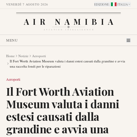
VENERDÌ 7 AGOSTO 2026
EDIZIONE
:
ITALIA
AIR NAMIBIA
AVIATION INTELLIGENCE
MENU
Home
Notizie
Aeroporti
Il Fort Worth Aviation Museum valuta i danni estesi causati dalla grandine e avvia
una raccolta fondi per le riparazioni
Aeroporti
Il Fort Worth Aviation
Museum valuta i danni
estesi causati dalla
grandine e avvia una