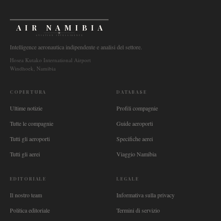
AIR NAMIBIA
AVIATION INTELLIGENCE
Intelligence aeronautica indipendente e analisi del settore.
Hosea Kutako International Airport
Windhoek, Namibia
COPERTURA
DATABASE
Ultime notizie
Profili compagnie
Tutte le compagnie
Guide aeroporti
Tutti gli aeroporti
Specifiche aerei
Tutti gli aerei
Viaggio Namibia
EDITORIALE
LEGALE
Il nostro team
Informativa sulla privacy
Politica editoriale
Termini di servizio