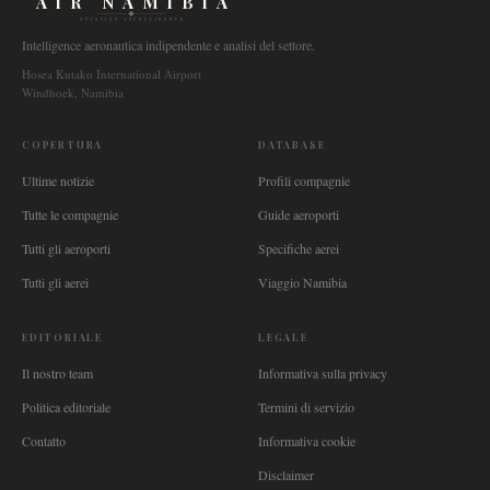
AIR NAMIBIA
AVIATION INTELLIGENCE
Intelligence aeronautica indipendente e analisi del settore.
Hosea Kutako International Airport
Windhoek, Namibia
COPERTURA
DATABASE
Ultime notizie
Profili compagnie
Tutte le compagnie
Guide aeroporti
Tutti gli aeroporti
Specifiche aerei
Tutti gli aerei
Viaggio Namibia
EDITORIALE
LEGALE
Il nostro team
Informativa sulla privacy
Politica editoriale
Termini di servizio
Contatto
Informativa cookie
Disclaimer