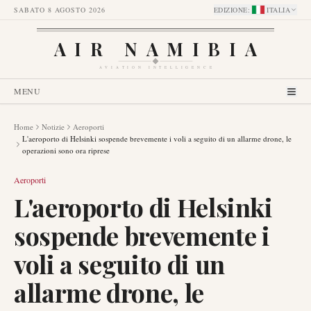
SABATO 8 AGOSTO 2026
EDIZIONE
:
ITALIA
AIR NAMIBIA
AVIATION INTELLIGENCE
MENU
Home
Notizie
Aeroporti
L'aeroporto di Helsinki sospende brevemente i voli a seguito di un allarme drone, le
operazioni sono ora riprese
Aeroporti
L'aeroporto di Helsinki
sospende brevemente i
voli a seguito di un
allarme drone, le