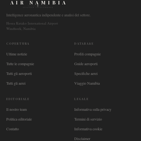
AIR NAMIBIA
AVIATION INTELLIGENCE
Intelligence aeronautica indipendente e analisi del settore.
Hosea Kutako International Airport
Windhoek, Namibia
COPERTURA
DATABASE
Ultime notizie
Profili compagnie
Tutte le compagnie
Guide aeroporti
Tutti gli aeroporti
Specifiche aerei
Tutti gli aerei
Viaggio Namibia
EDITORIALE
LEGALE
Il nostro team
Informativa sulla privacy
Politica editoriale
Termini di servizio
Contatto
Informativa cookie
Disclaimer