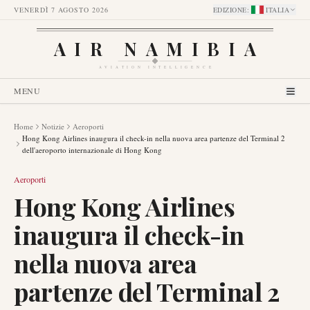
VENERDÌ 7 AGOSTO 2026
EDIZIONE
:
ITALIA
AIR NAMIBIA
AVIATION INTELLIGENCE
MENU
Home
Notizie
Aeroporti
Hong Kong Airlines inaugura il check-in nella nuova area partenze del Terminal 2
dell'aeroporto internazionale di Hong Kong
Aeroporti
Hong Kong Airlines
inaugura il check-in
nella nuova area
partenze del Terminal 2