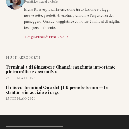
Redattrice viaggi globale
Elena Ross esplora l'intersezione tra aviazione e viaggi —
nuove rotte, prodotti di cabina premium e l'esperienza del
passeggero. Grande viaggiatrice con oltre 2 milioni di miglia,
testa personalmente.
Tutti gli articoli di
Elena Ross
→
PIÙ IN
AEROPORTI
Terminal 5 di Singapore Changi: raggiunta importante
pietra miliare costruttiva
22 FEBBRAIO 2026
Il nuovo Terminal One del JFK prende forma — la
struttura in acciaio si erge
15 FEBBRAIO 2026