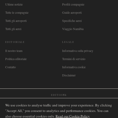
Ultime notizie
Profili compagnie
Tutte le compagnie
Guide aeroporti
Tutti gli aeroporti
Specifiche aerei
Tutti gli aerei
Viaggio Namibia
EDITORIALE
LEGALE
Il nostro team
Informativa sulla privacy
Politica editoriale
Termini di servizio
Contatto
Informativa cookie
Disclaimer
EDITIONS
🌐
International
🇬🇧
United Kingdom
🇦🇺
Australia
🇨🇦
Canada
🇳🇿
New Zealand
We use cookies to analyse traffic and improve your experience. By clicking
🇿🇦
South Africa
🇸🇬
Singapore
🇩🇪
Deutschland
🇳🇱
Nederland
🇫🇷
France
"Accept All," you consent to analytics and performance cookies. You can
also choose essential cookies only.
🇮🇹
Italia
🇪🇸
España
🇧🇷
Brasil
Read our Cookie Policy
🇸🇪
Sverige
🇳🇴
Norge
🇩🇰
Danmark