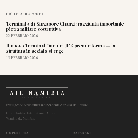
PIÙ IN
AEROPORTI
Terminal 5 di Singapore Changi: raggiunta importante
pietra miliare costruttiva
22 FEBBRAIO 2026
Il nuovo Terminal One del JFK prende forma — la
struttura in acciaio si erge
15 FEBBRAIO 2026
AIR NAMIBIA
AVIATION INTELLIGENCE
Intelligence aeronautica indipendente e analisi del settore.
Hosea Kutako International Airport
Windhoek, Namibia
COPERTURA
DATABASE