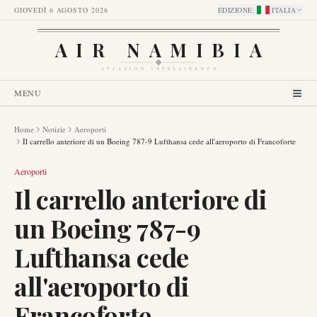
GIOVEDÌ 6 AGOSTO 2026
EDIZIONE
:
ITALIA
AIR NAMIBIA
AVIATION INTELLIGENCE
MENU
Home
Notizie
Aeroporti
Il carrello anteriore di un Boeing 787-9 Lufthansa cede all'aeroporto di Francoforte
Aeroporti
Il carrello anteriore di
un Boeing 787-9
Lufthansa cede
all'aeroporto di
Francoforte