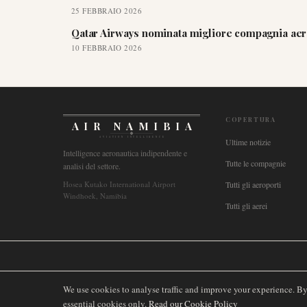
25 FEBBRAIO 2026
Qatar Airways nominata migliore compagnia aere
10 FEBBRAIO 2026
COPERTURA
AIR NAMIBIA
AVIATION INTELLIGENCE
Ultime notizie
Intelligence aeronautica indipendente e
Tutte le compagnie
analisi del settore.
Hosea Kutako International Airport
Tutti gli aeroporti
Windhoek, Namibia
Tutti gli aerei
🌐
International
🇬🇧
United Kingdom
🇦🇺
Australia
🇨🇦
Canada
🇳🇿
We use cookies to analyse traffic and improve your experience. B
essential cookies only.
Read our Cookie Policy