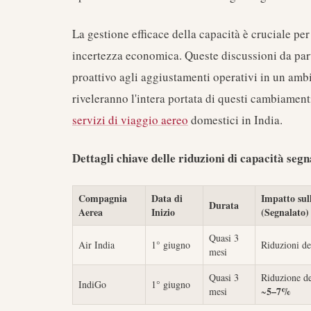
La gestione efficace della capacità è cruciale pe
incertezza economica. Queste discussioni da par
proattivo agli aggiustamenti operativi in un amb
riveleranno l'intera portata di questi cambiament
servizi di viaggio aereo
domestici in India.
Dettagli chiave delle riduzioni di capacità segn
Compagnia
Data di
Impatto sul
Durata
Aerea
Inizio
(Segnalato)
Quasi 3
Air India
1° giugno
Riduzioni de
mesi
Quasi 3
Riduzione de
IndiGo
1° giugno
5–7%
mesi
~