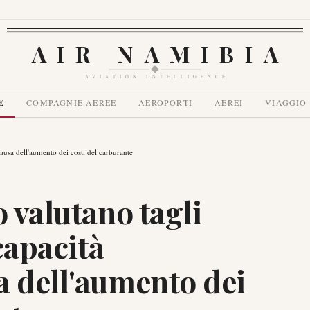
AIR NAMIBIA
AVIATION INTELLIGENCE
E
COMPAGNIE AEREE
AEROPORTI
AEREI
VIAGGIO
causa dell'aumento dei costi del carburante
o valutano tagli
 capacità
a dell'aumento dei