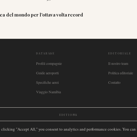
a del mondo per l'ottava volta record
DATABASE
EDITORIALE
Profili compagnie
Il nostro team
Guide aeroporti
Politica editoriale
Specifiche aerei
Contatto
Viaggio Namibia
EDITIONS
New Zealand
🇿🇦
South Africa
🇸🇬
Singapore
🇩🇪
Deutschland
🇳🇱
Nederland
🇫🇷
France
🇮
y clicking "Accept All," you consent to analytics and performance cookies. You can