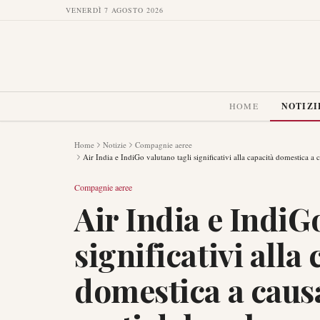
VENERDÌ 7 AGOSTO 2026
HOME
NOTIZI
Home
Notizie
Compagnie aeree
Air India e IndiGo valutano tagli significativi alla capacità domestica a 
Compagnie aeree
Air India e IndiG
significativi alla
domestica a caus