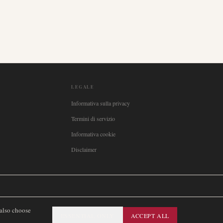
LEGALE
Informativa sulla privacy
Termini di servizio
Informativa cookie
Disclaimer

Italia
🇪🇸
España
🇧🇷
Brasil
🇸🇪
Sverige
🇳🇴
Norge
🇩🇰
Danmark
 also choose
ESSENTIAL ONLY
ACCEPT ALL