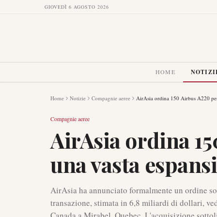
GIOVEDÌ 6 AGOSTO 2026
HOME
NOTIZI
Home
Notizie
Compagnie aeree
AirAsia ordina 150 Airbus A220 per 
Compagnie aeree
AirAsia ordina 15
una vasta espansi
AirAsia ha annunciato formalmente un ordine so
transazione, stimata in 6,8 miliardi di dollari, ve
Canada a Mirabel, Quebec. L'acquisizione sottol