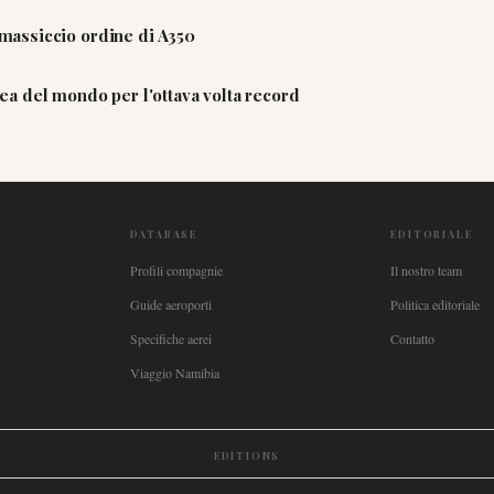
n massiccio ordine di A350
a del mondo per l'ottava volta record
DATABASE
EDITORIALE
Profili compagnie
Il nostro team
Guide aeroporti
Politica editoriale
Specifiche aerei
Contatto
Viaggio Namibia
EDITIONS
New Zealand
🇿🇦
South Africa
🇸🇬
Singapore
🇩🇪
Deutschland
🇳🇱
Nederland
🇫🇷
France
🇮