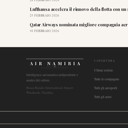
Lufthansa accelera il rinnovo della flotta con u
25 FEBBRAIO 2026
Qatar Airways nominata migliore compagnia aere
10 FEBBRAIO 2026
COPERTURA
AIR NAMIBIA
AVIATION INTELLIGENCE
Ultime notizie
Intelligence aeronautica indipendente e
Tutte le compagnie
analisi del settore.
Hosea Kutako International Airport
Tutti gli aeroporti
Windhoek, Namibia
Tutti gli aerei
🌐
International
🇬🇧
United Kingdom
🇦🇺
Australia
🇨🇦
Canada
🇳🇿