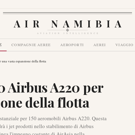
AIR NAMIBIA
AVIATION INTELLIGENCE
E
COMPAGNIE AEREE
AEROPORTI
AEREI
VIAGGIO
una vasta espansione della flotta
0 Airbus A220 per
one della flotta
stanziale per 150 aeromobili Airbus A220. Questa
drà i jet prodotti nello stabilimento di Airbus
inea l'impegno costante di AirAsia nella