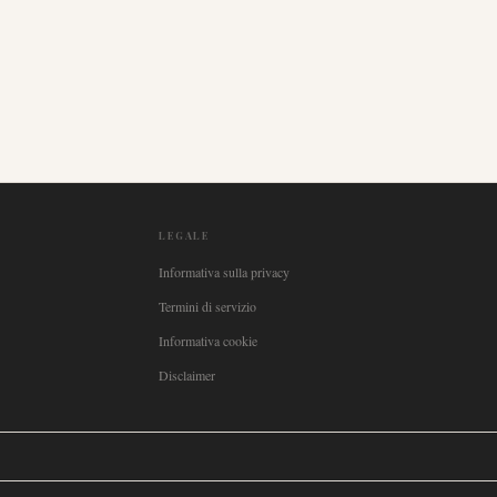
LEGALE
Informativa sulla privacy
Termini di servizio
Informativa cookie
Disclaimer

Italia
🇪🇸
España
🇧🇷
Brasil
🇸🇪
Sverige
🇳🇴
Norge
🇩🇰
Danmark