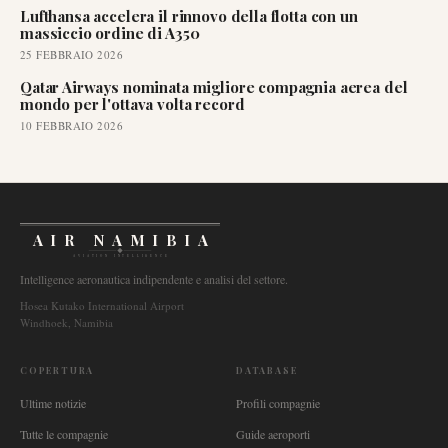
Lufthansa accelera il rinnovo della flotta con un
massiccio ordine di A350
25 FEBBRAIO 2026
Qatar Airways nominata migliore compagnia aerea del
mondo per l'ottava volta record
10 FEBBRAIO 2026
AIR NAMIBIA
AVIATION INTELLIGENCE
Intelligence aeronautica indipendente e analisi del settore.
Hosea Kutako International Airport
Windhoek, Namibia
COPERTURA
DATABASE
Ultime notizie
Profili compagnie
Tutte le compagnie
Guide aeroporti