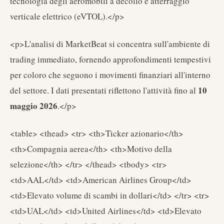
tecnologia degli aeromobili a decollo e atterraggio
verticale elettrico (eVTOL).</p>
<p>L'analisi di MarketBeat si concentra sull'ambiente di
trading immediato, fornendo approfondimenti tempestivi
per coloro che seguono i movimenti finanziari all'interno
10
del settore. I dati presentati riflettono l'attività fino al
maggio 2026
.</p>
<table> <thead> <tr> <th>Ticker azionario</th>
<th>Compagnia aerea</th> <th>Motivo della
selezione</th> </tr> </thead> <tbody> <tr>
<td>AAL</td> <td>American Airlines Group</td>
<td>Elevato volume di scambi in dollari</td> </tr> <tr>
<td>UAL</td> <td>United Airlines</td> <td>Elevato