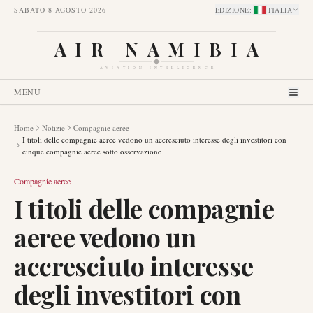
SABATO 8 AGOSTO 2026
EDIZIONE
:
ITALIA
AIR NAMIBIA
AVIATION INTELLIGENCE
MENU
Home
Notizie
Compagnie aeree
I titoli delle compagnie aeree vedono un accresciuto interesse degli investitori con
cinque compagnie aeree sotto osservazione
Compagnie aeree
I titoli delle compagnie
aeree vedono un
accresciuto interesse
degli investitori con