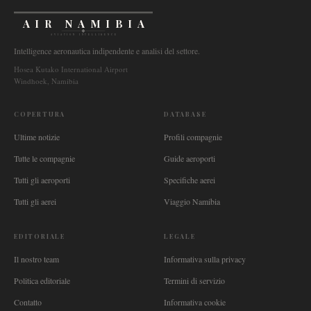
AIR NAMIBIA
AVIATION INTELLIGENCE
Intelligence aeronautica indipendente e analisi del settore.
Hosea Kutako International Airport
Windhoek, Namibia
COPERTURA
DATABASE
Ultime notizie
Profili compagnie
Tutte le compagnie
Guide aeroporti
Tutti gli aeroporti
Specifiche aerei
Tutti gli aerei
Viaggio Namibia
EDITORIALE
LEGALE
Il nostro team
Informativa sulla privacy
Politica editoriale
Termini di servizio
Contatto
Informativa cookie