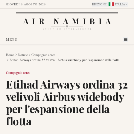
GIOVEDÌ 6 AGOSTO 2026
EDIZIONE
:
ITALIA
AIR NAMIBIA
AVIATION INTELLIGENCE
MENU
Home
Notizie
Compagnie aeree
Etihad Airways ordina 32 velivoli Airbus widebody per l'espansione della flotta
Compagnie aeree
Etihad Airways ordina 32
velivoli Airbus widebody
per l'espansione della
flotta