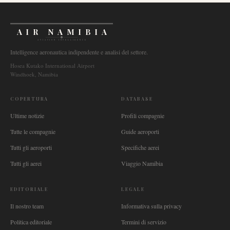
AIR NAMIBIA
AVIATION INTELLIGENCE
Intelligence aeronautica indipendente e analisi del settore.
Hosea Kutako International Airport
Windhoek, Namibia
COPERTURA
DATABASE
Ultime notizie
Profili compagnie
Tutte le compagnie
Guide aeroporti
Tutti gli aeroporti
Specifiche aerei
Tutti gli aerei
Viaggio Namibia
EDITORIALE
LEGALE
Il nostro team
Informativa sulla privacy
Politica editoriale
Termini di servizio