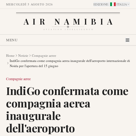
MERCOLEDÌ 5 AGOSTO 2026
EDIZIONE
:
ITALIA
AIR NAMIBIA
AVIATION INTELLIGENCE
MENU
Home
Notizie
Compagnie aeree
IndiGo confermata come compagnia aerea inaugurale dell'aeroporto internazionale di
Noida per l'apertura del 15 giugno
Compagnie aeree
IndiGo confermata come
compagnia aerea
inaugurale
dell'aeroporto