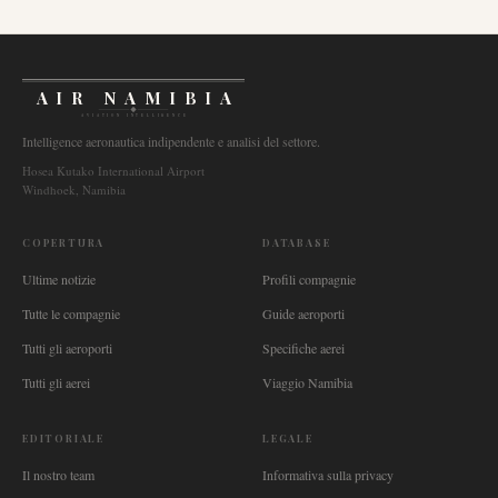
AIR NAMIBIA
AVIATION INTELLIGENCE
Intelligence aeronautica indipendente e analisi del settore.
Hosea Kutako International Airport
Windhoek, Namibia
COPERTURA
DATABASE
Ultime notizie
Profili compagnie
Tutte le compagnie
Guide aeroporti
Tutti gli aeroporti
Specifiche aerei
Tutti gli aerei
Viaggio Namibia
EDITORIALE
LEGALE
Il nostro team
Informativa sulla privacy