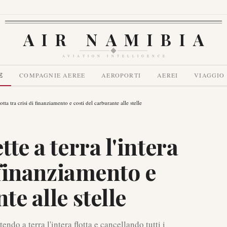
AIR NAMIBIA
AVIATION INTELLIGENCE
E
COMPAGNIE AEREE
AEROPORTI
AEREI
VIAGGIO
flotta tra crisi di finanziamento e costi del carburante alle stelle
tte a terra l'intera
i finanziamento e
te alle stelle
endo a terra l'intera flotta e cancellando tutti i