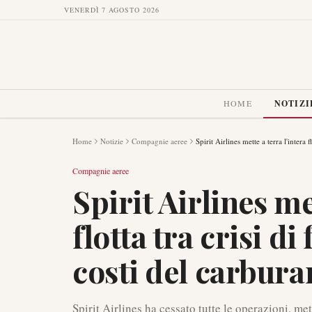
VENERDÌ 7 AGOSTO 2026
HOME
NOTIZI
Home
Notizie
Compagnie aeree
Spirit Airlines mette a terra l'intera 
Compagnie aeree
Spirit Airlines me
flotta tra crisi d
costi del carburan
Spirit Airlines ha cessato tutte le operazioni, mett