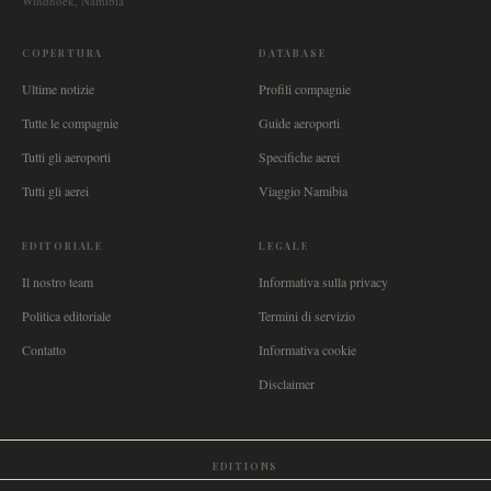
Windhoek, Namibia
COPERTURA
DATABASE
Ultime notizie
Profili compagnie
Tutte le compagnie
Guide aeroporti
Tutti gli aeroporti
Specifiche aerei
Tutti gli aerei
Viaggio Namibia
EDITORIALE
LEGALE
Il nostro team
Informativa sulla privacy
Politica editoriale
Termini di servizio
Contatto
Informativa cookie
Disclaimer
EDITIONS