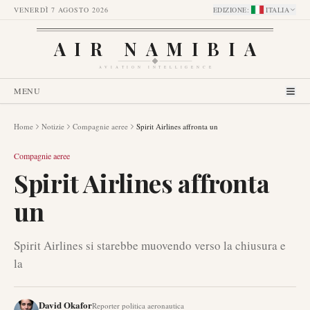
VENERDÌ 7 AGOSTO 2026
EDIZIONE
:
ITALIA
AIR NAMIBIA
AVIATION INTELLIGENCE
MENU
Home
Notizie
Compagnie aeree
Spirit Airlines affronta un
Compagnie aeree
Spirit Airlines affronta
un
Spirit Airlines si starebbe muovendo verso la chiusura e
la
David Okafor
Reporter politica aeronautica