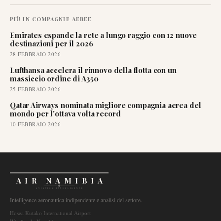
PIÙ IN
COMPAGNIE AEREE
Emirates espande la rete a lungo raggio con 12 nuove
destinazioni per il 2026
28 FEBBRAIO 2026
Lufthansa accelera il rinnovo della flotta con un
massiccio ordine di A350
25 FEBBRAIO 2026
Qatar Airways nominata migliore compagnia aerea del
mondo per l'ottava volta record
10 FEBBRAIO 2026
AIR NAMIBIA
AVIATION INTELLIGENCE
Intelligence aeronautica indipendente e analisi del settore.
Hosea Kutako International Airport