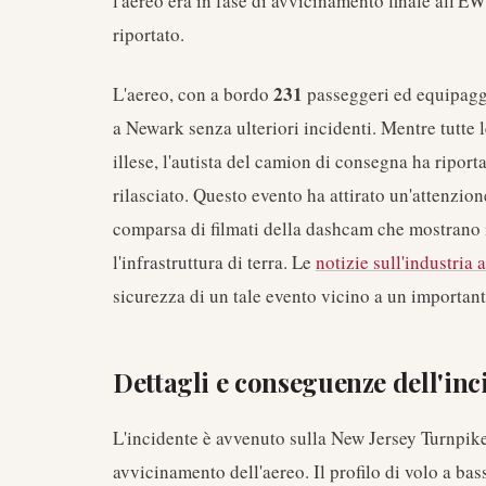
l'aereo era in fase di avvicinamento finale all
riportato.
231
L'aereo, con a bordo
passeggeri ed equipaggi
a Newark senza ulteriori incidenti. Mentre tutte 
illese, l'autista del camion di consegna ha riport
rilasciato. Questo evento ha attirato un'attenzion
comparsa di filmati della dashcam che mostrano i
l'infrastruttura di terra. Le
notizie sull'industria 
sicurezza di un tale evento vicino a un importan
Dettagli e conseguenze dell'inc
L'incidente è avvenuto sulla New Jersey Turnpike, 
avvicinamento dell'aereo. Il profilo di volo a bas