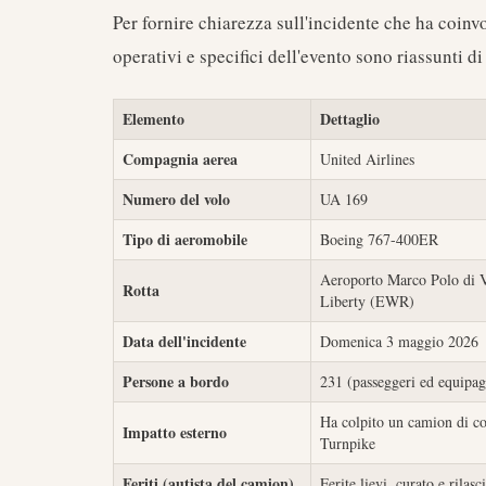
Per fornire chiarezza sull'incidente che ha coinvo
operativi e specifici dell'evento sono riassunti di
Elemento
Dettaglio
Compagnia aerea
United Airlines
Numero del volo
UA 169
Tipo di aeromobile
Boeing 767-400ER
Aeroporto Marco Polo di 
Rotta
Liberty (EWR)
Data dell'incidente
Domenica 3 maggio 2026
Persone a bordo
231 (passeggeri ed equipag
Ha colpito un camion di co
Impatto esterno
Turnpike
Feriti (autista del camion)
Ferite lievi, curato e rilasc