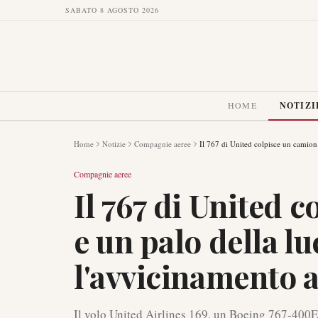
SABATO 8 AGOSTO 2026
HOME
NOTIZI
Home
Notizie
Compagnie aeree
Il 767 di United colpisce un camion
Compagnie aeree
Il 767 di United 
e un palo della l
l'avvicinamento 
Il volo United Airlines 169, un Boeing 767-400ER