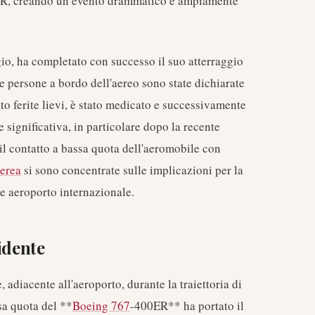
'EWR, creando un evento drammatico e ampiamente
o, ha completato con successo il suo atterraggio
le persone a bordo dell'aereo sono state dichiarate
ato ferite lievi, è stato medicato e successivamente
e significativa, in particolare dopo la recente
l contatto a bassa quota dell'aeromobile con
aerea
si sono concentrate sulle implicazioni per la
te aeroporto internazionale.
idente
adiacente all'aeroporto, durante la traiettoria di
sa quota del **
Boeing 767
-400ER** ha portato il