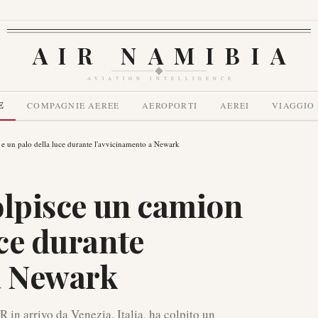
AIR NAMIBIA
AVIATION INTELLIGENCE
E
COMPAGNIE AEREE
AEROPORTI
AEREI
VIAGGIO
 e un palo della luce durante l'avvicinamento a Newark
colpisce un camion
uce durante
a Newark
 in arrivo da Venezia, Italia, ha colpito un