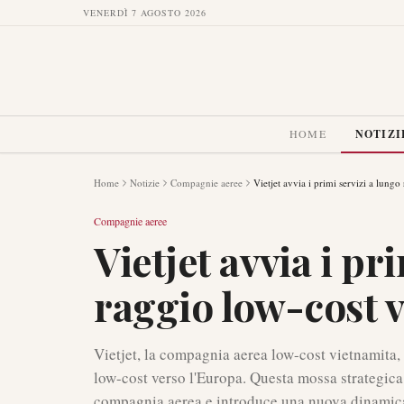
VENERDÌ 7 AGOSTO 2026
HOME
NOTIZI
Home
Notizie
Compagnie aeree
Vietjet avvia i primi servizi a lung
Compagnie aeree
Vietjet avvia i pr
raggio low-cost 
Vietjet, la compagnia aerea low-cost vietnamita, 
low-cost verso l'Europa. Questa mossa strategica 
compagnia aerea e introduce una nuova dinamica 