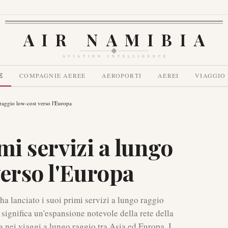
AIR NAMIBIA
AVIATION INTELLIGENCE
E
COMPAGNIE AEREE
AEROPORTI
AEREI
VIAGGIO
o raggio low-cost verso l'Europa
imi servizi a lungo
verso l'Europa
ha lanciato i suoi primi servizi a lungo raggio
significa un'espansione notevole della rete della
nei viaggi a lungo raggio tra Asia ed Europa. I