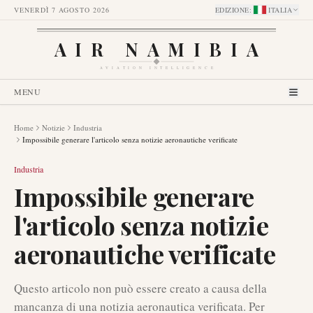
VENERDÌ 7 AGOSTO 2026
EDIZIONE
:
ITALIA
AIR NAMIBIA
AVIATION INTELLIGENCE
MENU
Home
Notizie
Industria
Impossibile generare l'articolo senza notizie aeronautiche verificate
Industria
Impossibile generare
l'articolo senza notizie
aeronautiche verificate
Questo articolo non può essere creato a causa della
mancanza di una notizia aeronautica verificata. Per