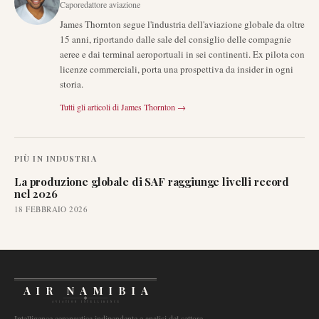
Caporedattore aviazione
James Thornton segue l'industria dell'aviazione globale da oltre
15 anni, riportando dalle sale del consiglio delle compagnie
aeree e dai terminal aeroportuali in sei continenti. Ex pilota con
licenze commerciali, porta una prospettiva da insider in ogni
storia.
Tutti gli articoli di
James Thornton
→
PIÙ IN
INDUSTRIA
La produzione globale di SAF raggiunge livelli record
nel 2026
18 FEBBRAIO 2026
AIR NAMIBIA
AVIATION INTELLIGENCE
Intelligence aeronautica indipendente e analisi del settore.