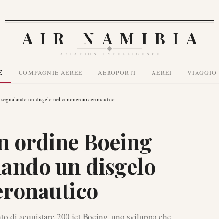
AIR NAMIBIA
AVIATION INTELLIGENCE
E
COMPAGNIE AEREE
AEROPORTI
AEREI
VIAGGIO
t, segnalando un disgelo nel commercio aeronautico
un ordine Boeing
lando un disgelo
eronautico
ato di acquistare 200 jet Boeing, uno sviluppo che