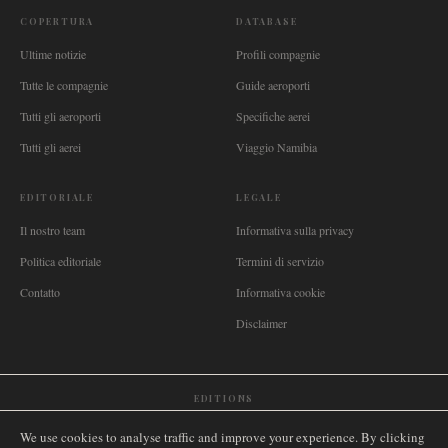
COPERTURA
DATABASE
Ultime notizie
Profili compagnie
Tutte le compagnie
Guide aeroporti
Tutti gli aeroporti
Specifiche aerei
Tutti gli aerei
Viaggio Namibia
EDITORIALE
LEGALE
Il nostro team
Informativa sulla privacy
Politica editoriale
Termini di servizio
Contatto
Informativa cookie
Disclaimer
EDITIONS
🌐
International
🇬🇧
United Kingdom
🇦🇺
Australia
🇨🇦
Canada
🇳🇿
New Zealand
We use cookies to analyse traffic and improve your experience. By clicking