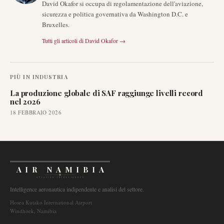
David Okafor si occupa di regolamentazione dell'aviazione,
sicurezza e politica governativa da Washington D.C. e
Bruxelles.
Tutti gli articoli di
David Okafor
→
PIÙ IN
INDUSTRIA
La produzione globale di SAF raggiunge livelli record
nel 2026
18 FEBBRAIO 2026
AIR NAMIBIA
AVIATION INTELLIGENCE
Intelligence aeronautica indipendente e analisi del settore.
Hosea Kutako International Airport
Windhoek, Namibia