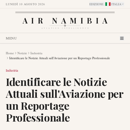
LUNEDÌ 10 AGOSTO 2026
EDIZIONE
:
ITALIA
AIR NAMIBIA
AVIATION INTELLIGENCE
MENU
Home
Notizie
Industria
Identificare le Notizie Attuali sull'Aviazione per un Reportage Professionale
Industria
Identificare le Notizie
Attuali sull'Aviazione per
un Reportage
Professionale