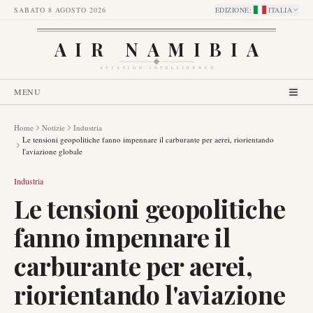
SABATO 8 AGOSTO 2026
EDIZIONE
:
ITALIA
AIR NAMIBIA
AVIATION INTELLIGENCE
MENU
Home
Notizie
Industria
Le tensioni geopolitiche fanno impennare il carburante per aerei, riorientando
l'aviazione globale
Industria
Le tensioni geopolitiche
fanno impennare il
carburante per aerei,
riorientando l'aviazione