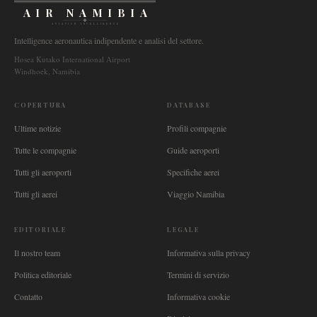
AIR NAMIBIA
AVIATION INTELLIGENCE
Intelligence aeronautica indipendente e analisi del settore.
Hosea Kutako International Airport
Windhoek, Namibia
COPERTURA
DATABASE
Ultime notizie
Profili compagnie
Tutte le compagnie
Guide aeroporti
Tutti gli aeroporti
Specifiche aerei
Tutti gli aerei
Viaggio Namibia
EDITORIALE
LEGALE
Il nostro team
Informativa sulla privacy
Politica editoriale
Termini di servizio
Contatto
Informativa cookie