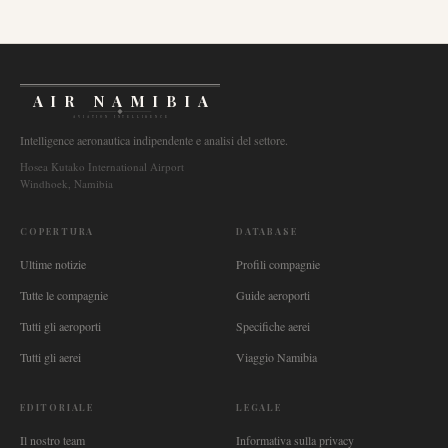
AIR NAMIBIA
AVIATION INTELLIGENCE
Intelligence aeronautica indipendente e analisi del settore.
Hosea Kutako International Airport
Windhoek, Namibia
COPERTURA
DATABASE
Ultime notizie
Profili compagnie
Tutte le compagnie
Guide aeroporti
Tutti gli aeroporti
Specifiche aerei
Tutti gli aerei
Viaggio Namibia
EDITORIALE
LEGALE
Il nostro team
Informativa sulla privacy