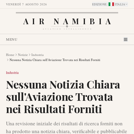
VENERDÌ 7 AGOSTO 2026
EDIZIONE
:
ITALIA
AIR NAMIBIA
AVIATION INTELLIGENCE
MENU
Home
Notizie
Industria
Nessuna Notizia Chiara sull'Aviazione Trovata nei Risultati Forniti
Industria
Nessuna Notizia Chiara
sull'Aviazione Trovata
nei Risultati Forniti
Una revisione iniziale dei risultati di ricerca forniti non
ha prodotto una notizia chiara, verificabile e pubblicabile