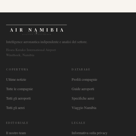
AIR NAMIBIA
AVIATION INTELLIGENCE
Intelligence aeronautica indipendente e analisi del settore.
Hosea Kutako International Airport
Windhoek, Namibia
COPERTURA
DATABASE
Ultime notizie
Profili compagnie
Tutte le compagnie
Guide aeroporti
Tutti gli aeroporti
Specifiche aerei
Tutti gli aerei
Viaggio Namibia
EDITORIALE
LEGALE
Il nostro team
Informativa sulla privacy