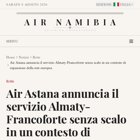
SABATO 8 AGOSTO 2026
EDIZIONE
:
ITALIA
AIR NAMIBIA
AVIATION INTELLIGENCE
MENU
Home
Notizie
Rotte
Air Astana annuncia il servizio Almaty-Francoforte senza scalo in un contesto di
espansione della rete europea
Rotte
Air Astana annuncia il
servizio Almaty-
Francoforte senza scalo
in un contesto di