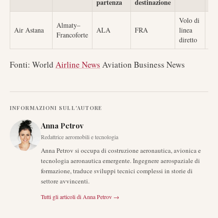
partenza
destinazione
Volo di
Almaty–
No
Air Astana
ALA
FRA
linea
Francoforte
spe
diretto
Fonti: World
Airline News
Aviation Business News
INFORMAZIONI SULL'AUTORE
Anna Petrov
Redattrice aeromobili e tecnologia
Anna Petrov si occupa di costruzione aeronautica, avionica e
tecnologia aeronautica emergente. Ingegnere aerospaziale di
formazione, traduce sviluppi tecnici complessi in storie di
settore avvincenti.
Tutti gli articoli di
Anna Petrov
→