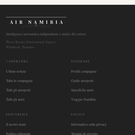
AIR NAMIBIA
AVIATION INTELLIGENCE
Intelligence aeronautica indipendente e analisi del settore.
Hosea Kutako International Airport
Windhoek, Namibia
COPERTURA
DATABASE
Ultime notizie
Profili compagnie
Tutte le compagnie
Guide aeroporti
Tutti gli aeroporti
Specifiche aerei
Tutti gli aerei
Viaggio Namibia
EDITORIALE
LEGALE
Il nostro team
Informativa sulla privacy
Politica editoriale
Termini di servizio