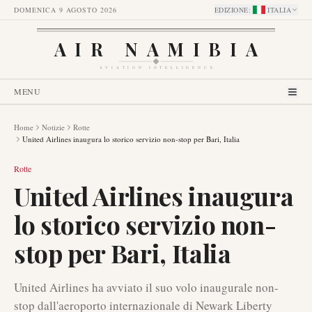
DOMENICA 9 AGOSTO 2026
EDIZIONE
:
ITALIA
AIR NAMIBIA
AVIATION INTELLIGENCE
MENU
Home
Notizie
Rotte
United Airlines inaugura lo storico servizio non-stop per Bari, Italia
Rotte
United Airlines inaugura
lo storico servizio non-
stop per Bari, Italia
United Airlines ha avviato il suo volo inaugurale non-
stop dall'aeroporto internazionale di Newark Liberty