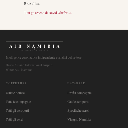
Bruxelles.
Tutti gli articoli di
David Okafor
→
AIR NAMIBIA
AVIATION INTELLIGENCE
Intelligence aeronautica indipendente e analisi del settore.
Hosea Kutako International Airport
Windhoek, Namibia
COPERTURA
DATABASE
Ultime notizie
Profili compagnie
Tutte le compagnie
Guide aeroporti
Tutti gli aeroporti
Specifiche aerei
Tutti gli aerei
Viaggio Namibia