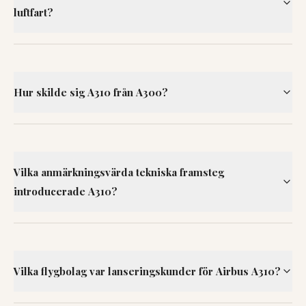
luftfart?
Hur skilde sig A310 från A300?
Vilka anmärkningsvärda tekniska framsteg
introducerade A310?
Vilka flygbolag var lanseringskunder för Airbus A310?