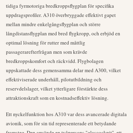
tidiga fyrmotoriga bredkroppsflygplan för specifika
uppdragsprofiler. A310 överbryggade effektivt gapet
mellan mindre enkelgångsflygplan och större
långdistansflygplan med bred flygkropp, och erbjöd en
optimal lösning för rutter med måttlig
passagerarefterfrågan men som krävde
bredkroppskomfort och räckvidd. Flygbolagen
uppskattade dess gemensamma delar med A300, vilket
effektiviserade underhåll, pilotutbildning och
reservdelslager, vilket ytterligare förstärkte dess
attraktionskraft som en kostnadseffektiv lösning.
Ett nyckelfunktion hos A310 var dess avancerade digitala
avionik, som för sin tid representerade ett betydande
framsteg. Den använde en tvåpersons "glascockpit", ett