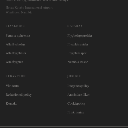
Hosea Kutako International Airport
Windhoek, Namibia
BEVAKNING
DATABAS
Senaste nyheterna
Flygbolagsprofiler
Alla flygbolag
Flygplatsguider
Alla flygplatser
Flygplansspec
Alla flygplan
Namibia Resor
REDAKTION
JURIDIK
Vårt team
Integritetspolicy
Redaktionell policy
Användarvillkor
Kontakt
Cookiepolicy
Friskrivning