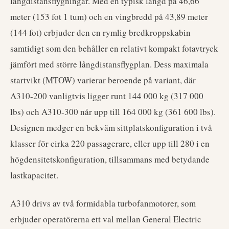
långdistansflygningar. Med en typisk längd på 46,66
meter (153 fot 1 tum) och en vingbredd på 43,89 meter
(144 fot) erbjuder den en rymlig bredkroppskabin
samtidigt som den behåller en relativt kompakt fotavtryck
jämfört med större långdistansflygplan. Dess maximala
startvikt (MTOW) varierar beroende på variant, där
A310-200 vanligtvis ligger runt 144 000 kg (317 000
lbs) och A310-300 når upp till 164 000 kg (361 600 lbs).
Designen medger en bekväm sittplatskonfiguration i två
klasser för cirka 220 passagerare, eller upp till 280 i en
högdensitetskonfiguration, tillsammans med betydande
lastkapacitet.
A310 drivs av två formidabla turbofanmotorer, som
erbjuder operatörerna ett val mellan General Electric