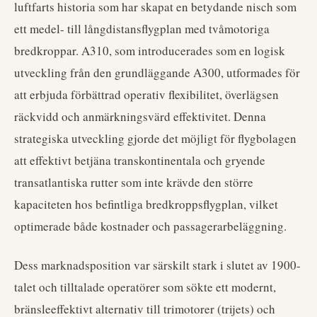
luftfarts historia som har skapat en betydande nisch som
ett medel- till långdistansflygplan med tvåmotoriga
bredkroppar. A310, som introducerades som en logisk
utveckling från den grundläggande A300, utformades för
att erbjuda förbättrad operativ flexibilitet, överlägsen
räckvidd och anmärkningsvärd effektivitet. Denna
strategiska utveckling gjorde det möjligt för flygbolagen
att effektivt betjäna transkontinentala och gryende
transatlantiska rutter som inte krävde den större
kapaciteten hos befintliga bredkroppsflygplan, vilket
optimerade både kostnader och passagerarbeläggning.
Dess marknadsposition var särskilt stark i slutet av 1900-
talet och tilltalade operatörer som sökte ett modernt,
bränsleeffektivt alternativ till trimotorer (trijets) och