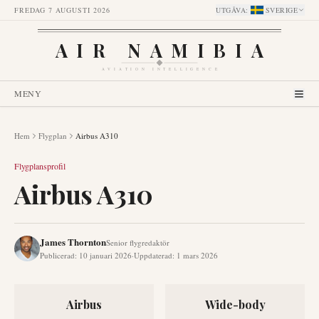
FREDAG 7 AUGUSTI 2026
UTGÅVA
:
SVERIGE
AIR NAMIBIA
AVIATION INTELLIGENCE
MENY
Hem
Flygplan
Airbus A310
Flygplansprofil
Airbus A310
James Thornton
Senior flygredaktör
Publicerad
:
10 januari 2026
·
Uppdaterad
:
1 mars 2026
Airbus
Wide-body