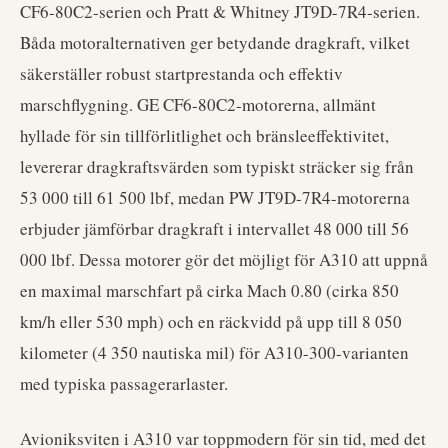
CF6-80C2-serien och Pratt & Whitney JT9D-7R4-serien.
Båda motoralternativen ger betydande dragkraft, vilket
säkerställer robust startprestanda och effektiv
marschflygning. GE CF6-80C2-motorerna, allmänt
hyllade för sin tillförlitlighet och bränsleeffektivitet,
levererar dragkraftsvärden som typiskt sträcker sig från
53 000 till 61 500 lbf, medan PW JT9D-7R4-motorerna
erbjuder jämförbar dragkraft i intervallet 48 000 till 56
000 lbf. Dessa motorer gör det möjligt för A310 att uppnå
en maximal marschfart på cirka Mach 0.80 (cirka 850
km/h eller 530 mph) och en räckvidd på upp till 8 050
kilometer (4 350 nautiska mil) för A310-300-varianten
med typiska passagerarlaster.
Avioniksviten i A310 var toppmodern för sin tid, med det