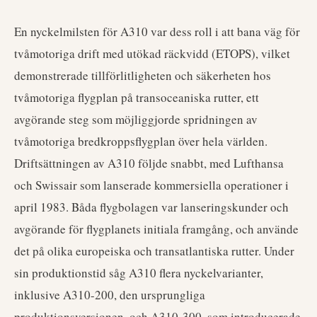
En nyckelmilsten för A310 var dess roll i att bana väg för
tvåmotoriga drift med utökad räckvidd (ETOPS), vilket
demonstrerade tillförlitligheten och säkerheten hos
tvåmotoriga flygplan på transoceaniska rutter, ett
avgörande steg som möjliggjorde spridningen av
tvåmotoriga bredkroppsflygplan över hela världen.
Driftsättningen av A310 följde snabbt, med Lufthansa
och Swissair som lanserade kommersiella operationer i
april 1983. Båda flygbolagen var lanseringskunder och
avgörande för flygplanets initiala framgång, och använde
det på olika europeiska och transatlantiska rutter. Under
sin produktionstid såg A310 flera nyckelvarianter,
inklusive A310-200, den ursprungliga
produktionsversionen, och A310-300, som introducerade