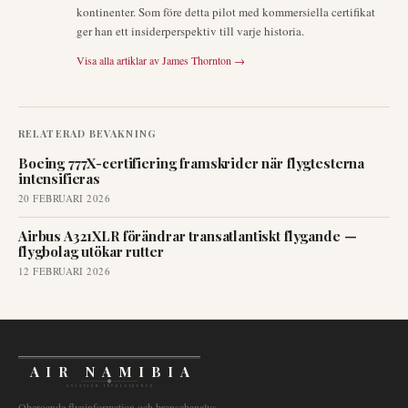
kontinenter. Som före detta pilot med kommersiella certifikat
ger han ett insiderperspektiv till varje historia.
Visa alla artiklar av
James Thornton
→
RELATERAD BEVAKNING
Boeing 777X-certifiering framskrider när flygtesterna
intensifieras
20 FEBRUARI 2026
Airbus A321XLR förändrar transatlantiskt flygande —
flygbolag utökar rutter
12 FEBRUARI 2026
AIR NAMIBIA
AVIATION INTELLIGENCE
Oberoende flyginformation och branschanalys.