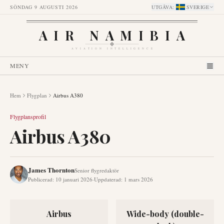
SÖNDAG 9 AUGUSTI 2026
UTGÅVA
:
SVERIGE
AIR NAMIBIA
AVIATION INTELLIGENCE
MENY
Hem
Flygplan
Airbus A380
Flygplansprofil
Airbus A380
James Thornton
Senior flygredaktör
Publicerad
:
10 januari 2026
·
Uppdaterad
:
1 mars 2026
Airbus
Wide-body (double-