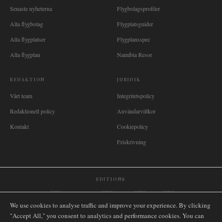
Senaste nyheterna
Flygbolagsprofiler
Alla flygbolag
Flygplatsguider
Alla flygplatser
Flygplansspec
Alla flygplan
Namibia Resor
REDAKTION
JURIDIK
Vårt team
Integritetspolicy
Redaktionell policy
Användarvillkor
Kontakt
Cookiepolicy
Friskrivning
EDITIONS
🌐
International
🇬🇧
United Kingdom
🇦🇺
Australia
🇨🇦
Canada
🇳🇿
New Zealand
We use cookies to analyse traffic and improve your experience. By clicking
🇿🇦
South Africa
🇸🇬
Singapore
🇩🇪
Deutschland
🇳🇱
Nederland
🇫🇷
France
"Accept All," you consent to analytics and performance cookies. You can
🇮🇹
Italia
🇪🇸
España
🇧🇷
Brasil
🇸🇪
Sverige
🇳🇴
Norge
🇩🇰
Danmark