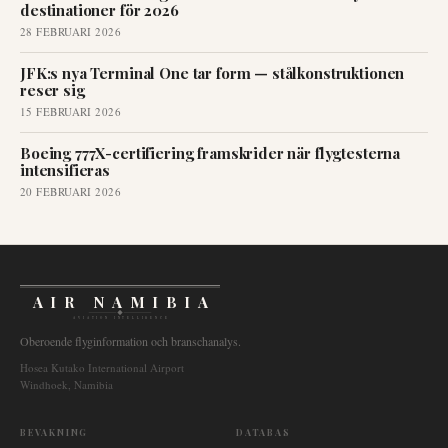
destinationer för 2026
28 FEBRUARI 2026
JFK:s nya Terminal One tar form — stålkonstruktionen
reser sig
15 FEBRUARI 2026
Boeing 777X-certifiering framskrider när flygtesterna
intensifieras
20 FEBRUARI 2026
AIR NAMIBIA
AVIATION INTELLIGENCE
Oberoende flyginformation och branschanalys.
Hosea Kutako International Airport
Windhoek, Namibia
BEVAKNING
DATABAS