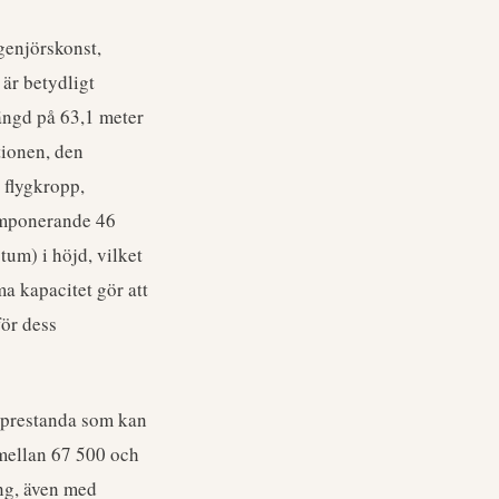
genjörskonst,
 är betydligt
ängd på 63,1 meter
tionen, den
 flygkropp,
 imponerande 46
tum) i höjd, vilket
a kapacitet gör att
ör dess
t prestanda som kan
 mellan 67 500 och
ning, även med