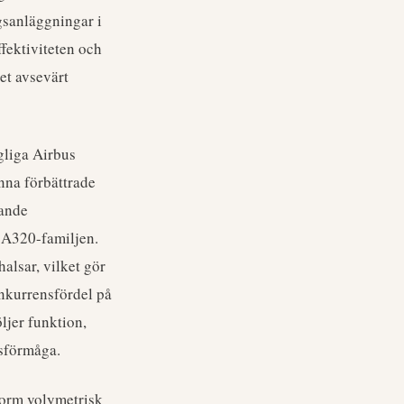
gsanläggningar i
ffektiviteten och
et avsevärt
gliga Airbus
nna förbättrade
rande
 A320-familjen.
lsar, vilket gör
onkurrensfördel på
ljer funktion,
gsförmåga.
norm volymetrisk