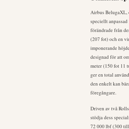
Airbus BelugaXL, o
speciellt anpassad 
förändrade från de
(207 fot) och en v
imponerande höjden 
designad för att o
meter (150 fot 11 t
ger en total använ
den enkelt kan bär
föregångare.
Driven av två Roll
stödja dess specia
72 000 lbf (300 till