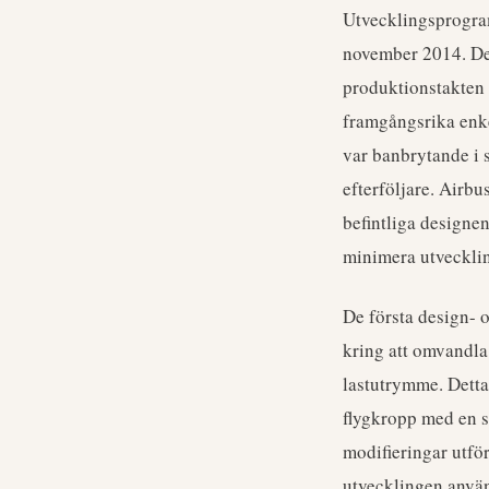
Utvecklingsprogram
november 2014. Det
produktionstakten
framgångsrika enke
var banbrytande i s
efterföljare. Airb
befintliga designe
minimera utvecklin
De första design- 
kring att omvandla
lastutrymme. Detta
flygkropp med en s
modifieringar utfö
utvecklingen anvä