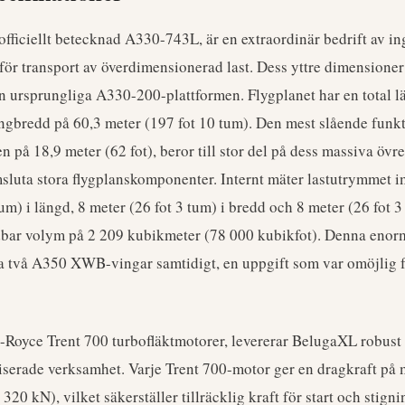
fficiellt betecknad A330-743L, är en extraordinär bedrift av in
för transport av överdimensionerad last. Dess yttre dimensioner
n ursprungliga A330-200-plattformen. Flygplanet har en total l
ingbredd på 60,3 meter (197 fot 10 tum). Den mest slående funk
på 18,9 meter (62 fot), beror till stor del på dess massiva övre
msluta stora flygplanskomponenter. Internt mäter lastutrymmet
um) i längd, 8 meter (26 fot 3 tum) i bredd och 8 meter (26 fot 3 
dbar volym på 2 209 kubikmeter (78 000 kubikfot). Denna enorm
a två A350 XWB-vingar samtidigt, en uppgift som var omöjlig f
s-Royce Trent 700 turbofläktmotorer, levererar BelugaXL robus
liserade verksamhet. Varje Trent 700-motor ger en dragkraft på
 320 kN), vilket säkerställer tillräcklig kraft för start och stig