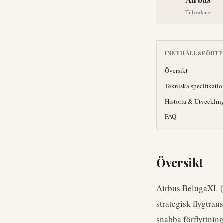
Tillverkare
INNEHÅLLSFÖRT
Översikt
Tekniska specifikatio
Historia & Utvecklin
FAQ
Översikt
Airbus BelugaXL (
strategisk flygtran
snabba förflyttnin