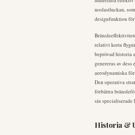
underlätta effekti
noslastluckan, som
designfunktion för
Bränsleeffektivite
relativt korta fly
beprövad historia 
genereras av dess 
aerodynamiska förf
Den operativa strat
förbättra bränslef
sin specialiserade l
Historia & 