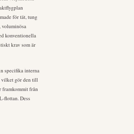
aktflygplan
made för tät, tung
a, voluminösa
med konventionella
stiskt krav som är
n specifika interna
vilket gör den till
ar framkommit från
-flottan. Dess