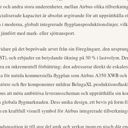
r och andra stora underenheter, mellan Airbus olika tillverknin
aliserade kapacitet är absolut avgörande för att upprätthålla e
 moderna, globalt integrerade flygplansproduktionslinjer, vilk
 jämfört med mark- eller sjötransport.
dare på det beprövade arvet från sin föregångare, den ursprun
T), och erbjuder en betydande ökning på 30 % i lastvolym. De
ara en inkrementell förbättring; den adresserar direkt de eskale
na för nutida kommersiella flygplan som Airbus A350 XWB och
örre och fler komponenter mildrar BelugaXL produktionsflaskha
rbus att möta ambitiösa leveransscheman och upprätthålla sin k
a globala flygmarknaden. Dess unika design, ett bevis på form fö
 en kraftfull visuell symbol för Airbus integrerade tillverknin
sposition är till stor del unik och verkar inom en nisch där e