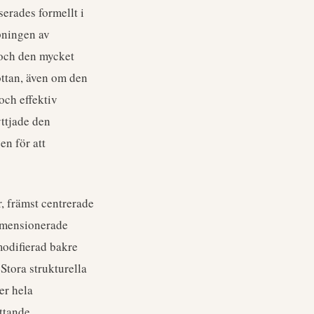
erades formellt i
pningen av
 och den mycket
ttan, även om den
och effektiv
yttjade den
n för att
, främst centrerade
dimensionerade
modifierad bakre
Stora strukturella
er hela
ttande