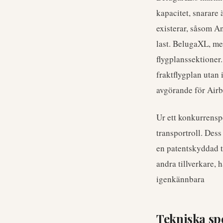
kapacitet, snarare
existerar, såsom A
last. BelugaXL, med
flygplanssektioner
fraktflygplan utan 
avgörande för Airb
Ur ett konkurrensp
transportroll. Dess
en patentskyddad t
andra tillverkare,
igenkännbara
Tekniska sp