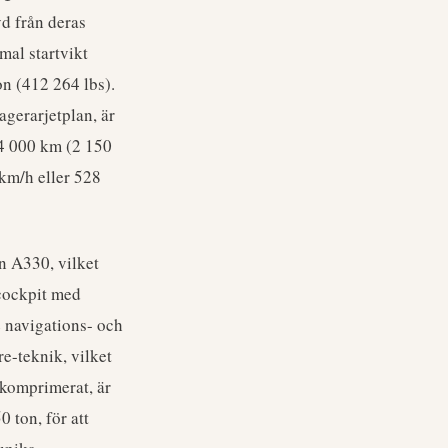
vd från deras
al startvikt
n (412 264 lbs).
agerarjetplan, är
l 4 000 km (2 150
 km/h eller 528
ån A330, vilket
cockpit med
 navigations- och
e-teknik, vilket
okomprimerat, är
0 ton, för att