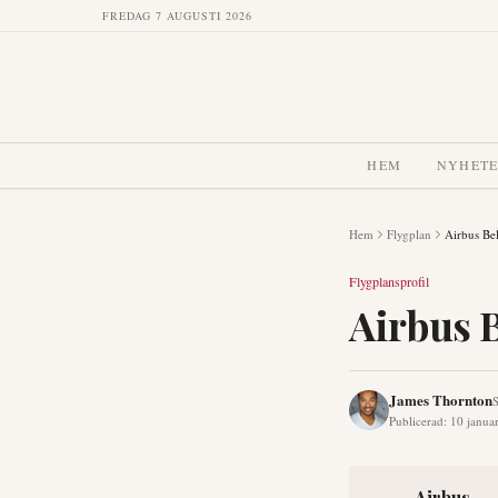
FREDAG 7 AUGUSTI 2026
HEM
NYHET
Hem
Flygplan
Airbus B
Flygplansprofil
Airbus 
James Thornton
S
Publicerad
:
10 janua
Airbus