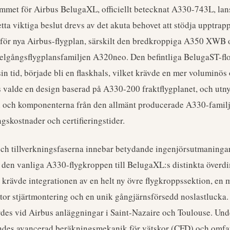
met för Airbus BelugaXL, officiellt betecknat A330-743L, lans
ta viktiga beslut drevs av det akuta behovet att stödja upptrap
 för nya Airbus-flygplan, särskilt den bredkroppiga A350 XWB
lgångsflygplansfamiljen A320neo. Den befintliga BelugaST-flo
in tid, började bli en flaskhals, vilket krävde en mer voluminös 
us valde en design baserad på A330-200 fraktflygplanet, och utn
n och komponenterna från den allmänt producerade A330-familje
gskostnader och certifieringstider.
och tillverkningsfaserna innebar betydande ingenjörsutmaningar
 den vanliga A330-flygkroppen till BelugaXL:s distinkta över
 krävde integrationen av en helt ny övre flygkroppssektion, en 
tor stjärtmontering och en unik gångjärnsförsedd noslastlucka. 
rdes vid Airbus anläggningar i Saint-Nazaire och Toulouse. Und
ndes avancerad beräkningsmekanik för vätskor (CFD) och omfa