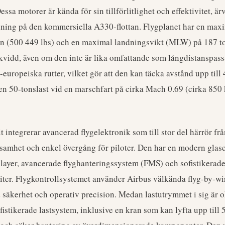
essa motorer är kända för sin tillförlitlighet och effektivitet, är
ing på den kommersiella A330-flottan. Flygplanet har en maxim
 (500 449 lbs) och en maximal landningsvikt (MLW) på 187 to
kvidd, även om den inte är lika omfattande som långdistanspass
-europeiska rutter, vilket gör att den kan täcka avstånd upp til
en 50-tonslast vid en marschfart på cirka Mach 0.69 (cirka 850
integrerar avancerad flygelektronik som till stor del härrör fr
samhet och enkel övergång för piloter. Den har en modern glas
layer, avancerade flyghanteringssystem (FMS) och sofistikerade
er. Flygkontrollsystemet använder Airbus välkända flyg-by-wir
d säkerhet och operativ precision. Medan lastutrymmet i sig är 
fistikerade lastsystem, inklusive en kran som kan lyfta upp till 5