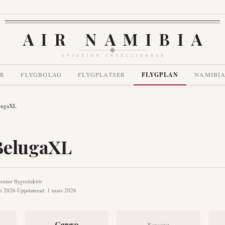
AIR NAMIBIA
AVIATION INTELLIGENCE
ER
FLYGBOLAG
FLYGPLATSER
FLYGPLAN
NAMIBIA
elugaXL
BelugaXL
enior flygredaktör
ri 2026
·
Uppdaterad
:
1 mars 2026
Cargo
Kapacitet