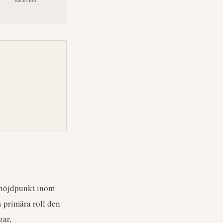
 höjdpunkt inom
s primära roll den
gar,