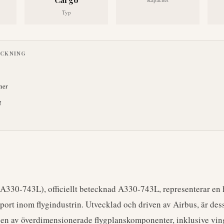
Typ
ECKNING
ner
g
A330-743L), officiellt betecknad A330-743L, representerar en
sport inom flygindustrin. Utvecklad och driven av Airbus, är des
gen av överdimensionerade flygplanskomponenter, inklusive vin