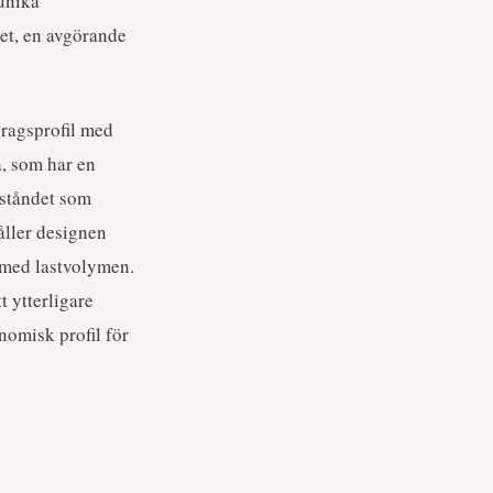
unika
met, en avgörande
dragsprofil med
, som har en
tståndet som
åller designen
 med lastvolymen.
t ytterligare
nomisk profil för