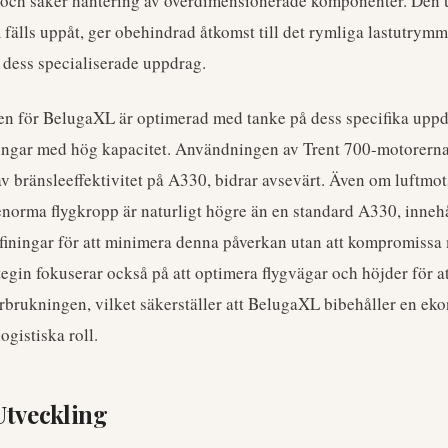
v och säker hantering av överdimensionerade komponenter. Den 
 fälls uppåt, ger obehindrad åtkomst till det rymliga lastutrym
 dess specialiserade uppdrag.
ten för BelugaXL är optimerad med tanke på dess specifika upp
gningar med hög kapacitet. Användningen av Trent 700-motorerna
av bränsleeffektivitet på A330, bidrar avsevärt. Även om luftmo
enorma flygkropp är naturligt högre än en standard A330, inneh
iningar för att minimera denna påverkan utan att kompromissa
egin fokuserar också på att optimera flygvägar och höjder för at
örbrukningen, vilket säkerställer att BelugaXL bibehåller en eko
ogistiska roll.
Utveckling