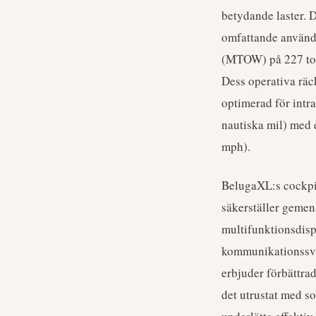
betydande laster. D
omfattande användn
(MTOW) på 227 ton
Dess operativa räc
optimerad för intra
nautiska mil) med 
mph).
BelugaXL:s cockpit 
säkerställer gemen
multifunktionsdisp
kommunikationssvit
erbjuder förbättra
det utrustat med so