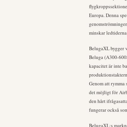
flygkroppssektione
Europa. Denna speci
genomströmningen i
minskar ledtiderna
BelugaXL bygger vi
Beluga (A300-600S
kapacitet är inte b
produktionstakter
Genom att rymma st
det möjligt för Ai
den hårt ifrågasatt
fungerar också som
BelugaXL:s marknad