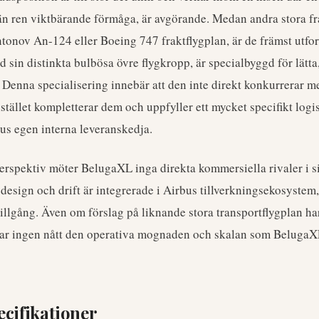
 än ren viktbärande förmåga, är avgörande. Medan andra stora fr
ntonov An-124 eller Boeing 747 fraktflygplan, är de främst utfor
 sin distinkta bulbösa övre flygkropp, är specialbyggd för lätt
. Denna specialisering innebär att den inte direkt konkurrerar 
istället kompletterar dem och uppfyller ett mycket specifikt logi
us egen interna leveranskedja.
erspektiv möter BelugaXL inga direkta kommersiella rivaler i si
 design och drift är integrerade i Airbus tillverkningsekosystem, 
illgång. Även om förslag på liknande stora transportflygplan h
 har ingen nått den operativa mognaden och skalan som BelugaXL
ecifikationer