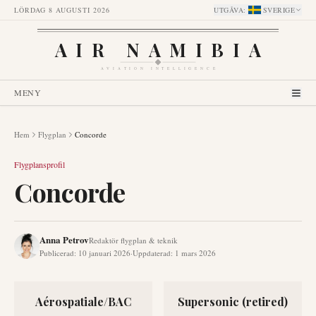
LÖRDAG 8 AUGUSTI 2026
UTGÅVA
:
SVERIGE
AIR NAMIBIA
AVIATION INTELLIGENCE
MENY
Hem
Flygplan
Concorde
Flygplansprofil
Concorde
Anna Petrov
Redaktör flygplan & teknik
Publicerad
:
10 januari 2026
·
Uppdaterad
:
1 mars 2026
Aérospatiale/BAC
Supersonic (retired)