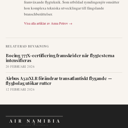
framväxande flygteknik. Som utbildad rymdingenjör omsätter
hon komplexa tekniska utvecklingar till fängslande
branschberättelser.
Visa alla artiklar av
Anna Petrov
→
RELATERAD BEVAKNING
Boeing 777X-certifiering framskrider när flygtesterna
intensifieras
20 FEBRUARI 2026
Airbus A321XLR förändrar transatlantiskt flygande —
flygbolag utökar rutter
12 FEBRUARI 2026
AIR NAMIBIA
AVIATION INTELLIGENCE