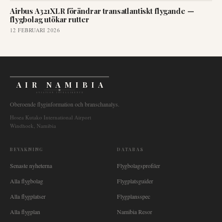
Airbus A321XLR förändrar transatlantiskt flygande —
flygbolag utökar rutter
12 FEBRUARI 2026
AIR NAMIBIA
AVIATION INTELLIGENCE
Oberoende flyginformation och branschanalys.
Hosea Kutako International Airport
Windhoek, Namibia
BEVAKNING
DATABAS
Senaste nyheterna
Flygbolagsprofiler
Alla flygbolag
Flygplatsguider
Alla flygplatser
Flygplansspec
Alla flygplan
Namibia Resor