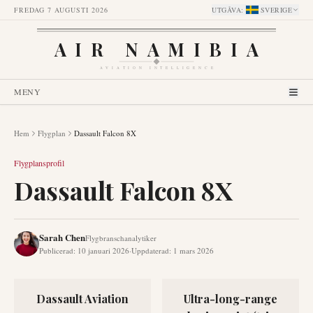
FREDAG 7 AUGUSTI 2026
UTGÅVA
:
SVERIGE
AIR NAMIBIA
AVIATION INTELLIGENCE
MENY
Hem
Flygplan
Dassault Falcon 8X
Flygplansprofil
Dassault Falcon 8X
Sarah Chen
Flygbranschanalytiker
Publicerad
:
10 januari 2026
·
Uppdaterad
:
1 mars 2026
Dassault Aviation
Ultra-long-range