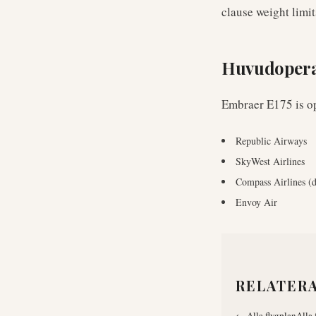
clause weight limit
Huvudopera
Embraer E175
is o
Republic Airways
SkyWest Airlines
Compass Airlines (d
Envoy Air
RELATER
←
Alla flygplan
Alla 