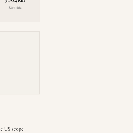
Räckvidd
the US scope