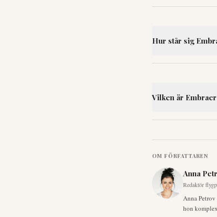
Hur står sig Embr
Vilken är Embraer
OM FÖRFATTAREN
Anna Pet
Redaktör flygp
Anna Petrov 
hon komplexa