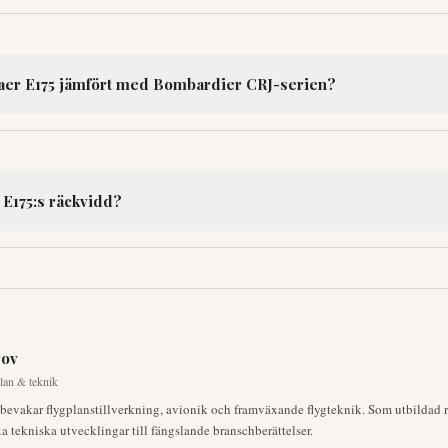
aer E175 jämfört med Bombardier CRJ-serien?
 E175:s räckvidd?
rov
lan & teknik
bevakar flygplanstillverkning, avionik och framväxande flygteknik. Som utbildad
 tekniska utvecklingar till fängslande branschberättelser.