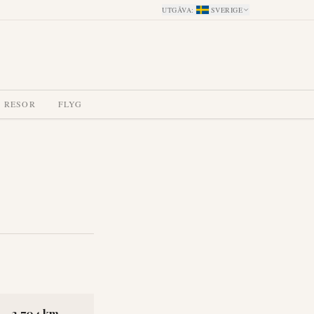
UTGÅVA
:
SVERIGE
 RESOR
FLYG
3,704 km