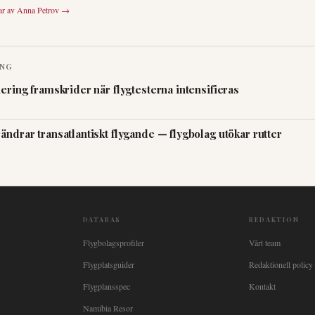
ar av
Anna Petrov
→
ING
iering framskrider när flygtesterna intensifieras
ändrar transatlantiskt flygande — flygbolag utökar rutter
DATABAS
REDAKTION
Flygbolagsprofiler
Vårt team
Flygplatsguider
Redaktionell policy
Flygplansspec
Kontakt
Namibia Resor