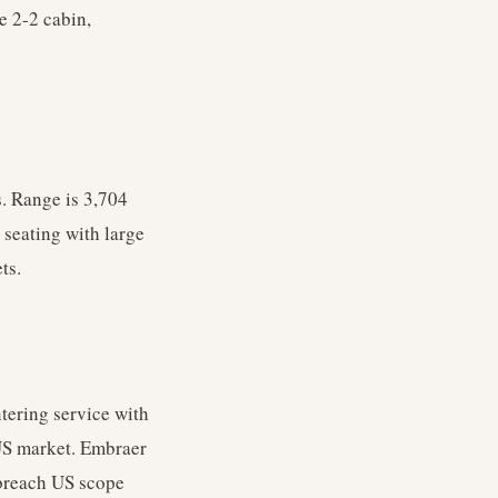
e 2-2 cabin,
s. Range is 3,704
 seating with large
ts.
ntering service with
US market. Embraer
 breach US scope