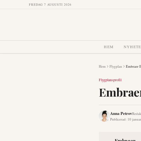
FREDAG 7 AUGUSTI 2026
HEM
NYHET
Hem
Flygplan
Embraer 
Flygplansprofil
Embraer
Anna Petrov
Redak
Publicerad
:
10 janua
Embraer