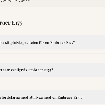
aer E175
ska sittplatskapaciteten för en Embraer E175?
ererar vanligtvis Embraer E175?
ta fördelarna med att flyga med en Embraer E175?