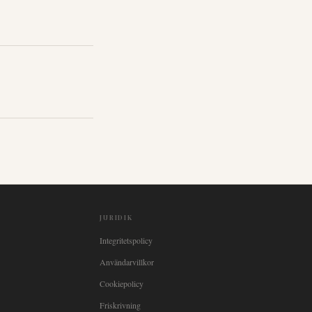
JURIDIK
Integritetspolicy
Användarvillkor
Cookiepolicy
Friskrivning