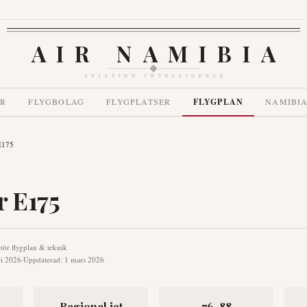
AIR NAMIBIA
AVIATION INTELLIGENCE
ER
FLYGBOLAG
FLYGPLATSER
FLYGPLAN
NAMIBIA
E175
 E175
tör flygplan & teknik
ri 2026
·
Uppdaterad
:
1 mars 2026
Regional jet
76-88