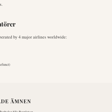
s.
törer
perated by
4
major airlines worldwide
:
efunct)
ADE ÄMNEN
flygbolag
Alla flygplatser