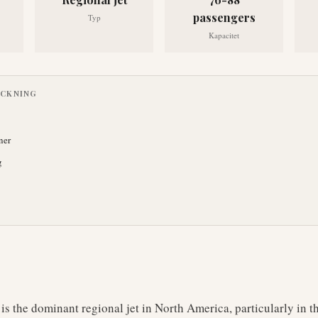
passengers
Typ
Kapacitet
ECKNING
ner
g
s the dominant regional jet in North America, particularly in 