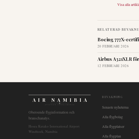
Visa alla artikl
RELATERAD BEVAKN
Boeing 777X-certif
20 FEBRUARI 2026
Airbus A321XLR för
12 FEBRUARI 2026
BEVAKNING
AIR NAMIBIA
AVIATION INTELLIGENCE
Senaste nyheterna
Oberoende flyginformation och
Alla flygbolag
branschanalys.
Hosea Kutako International Airport
Alla flygplatser
Windhoek, Namibia
Alla flygplan