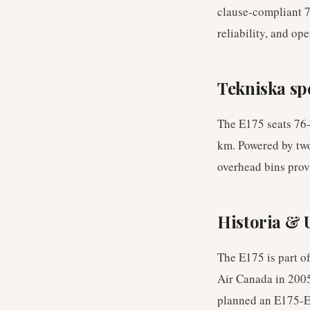
clause-compliant 76
reliability, and op
Tekniska sp
The E175 seats 76-
km. Powered by two
overhead bins provi
Historia & 
The E175 is part of
Air Canada in 2005
planned an E175-E2