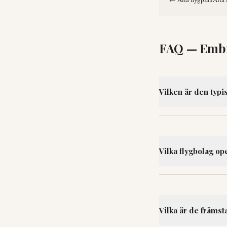
FAQ —
Embr
Vilken är den typi
Vilka flygbolag op
Vilka är de främs