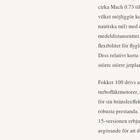
cirka Mach 0.73 ti
vilket möjliggör k
nautiska mil) med 
medeldistansrutter.
flexibilitet för f
Dess relativt korta
större större jetpla
Fokker 100 drivs a
turbofläktmotorer,
för sin bränsleeffe
robusta prestanda.
15-versionen erbju
avgörande för att d