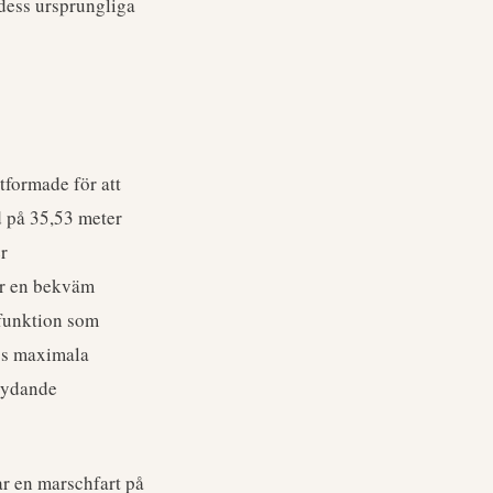
 dess ursprungliga
tformade för att
d på 35,53 meter
r
der en bekväm
nfunktion som
ess maximala
etydande
ar en marschfart på