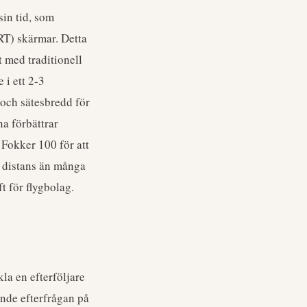
sin tid, som
RT) skärmar. Detta
 med traditionell
 i ett 2-3
och sätesbredd för
na förbättrar
 Fokker 100 för att
h distans än många
t för flygbolag.
la en efterföljare
ande efterfrågan på