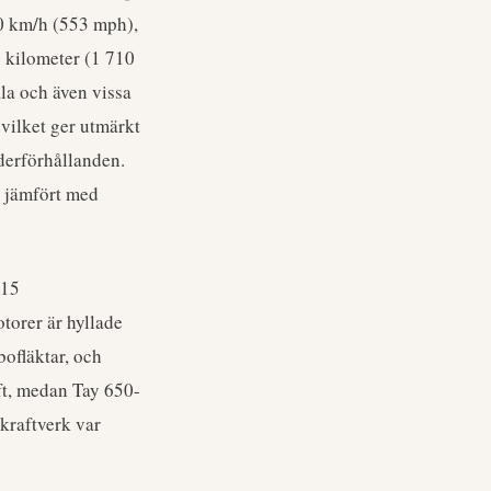
90 km/h (553 mph),
0 kilometer (1 710
la och även vissa
 vilket ger utmärkt
äderförhållanden.
er jämfört med
-15
torer är hyllade
bofläktar, och
ft, medan Tay 650-
kraftverk var