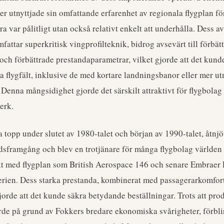
r utnyttjade sin omfattande erfarenhet av regionala flygplan för
ra var pålitligt utan också relativt enkelt att underhålla. Dess 
attar superkritisk vingprofilteknik, bidrog avsevärt till förbät
 och förbättrade prestandaparametrar, vilket gjorde att det kund
a flygfält, inklusive de med kortare landningsbanor eller mer 
Denna mångsidighet gjorde det särskilt attraktivt för flygbolag
erk.
a topp under slutet av 1980-talet och början av 1990-talet, åtnj
framgång och blev en trotjänare för många flygbolag världen 
t med flygplan som British Aerospace 146 och senare Embraer 
rien. Dess starka prestanda, kombinerat med passagerarkomfor
jorde att det kunde säkra betydande beställningar. Trots att pro
 på grund av Fokkers bredare ekonomiska svårigheter, förblir