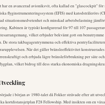
 har en avancerad avioniksvit, ofta kallad en "glascockpit" för 
niska flyginstrumenteringssystem (EFIS) med katodstrålerörs (C
trad situationsmedvetenhet och minskad arbetsbelastning jämfört
ing. Kabinen är typiskt konfigurerad för 97 till 107 passagerare
ätesarrangemang, vilket erbjuder bekvämt gott om benutrymme 
an. De stora takbagageutrymmena och effektiva pentryfaciliteter
rarupplevelsen. När det gäller bränsleeffektivitet konstruerades
renskraftigt och erbjuda lägre bränsleförbrukning per säte oc
lygplan, vilket bidrog till dess starka ekonomiska dragningskraf
Utveckling
örjade i början av 1980-talet då Fokker strävade efter att utveck
srika kortdistansjetplan F28 Fellowship. Med insikten om en väx