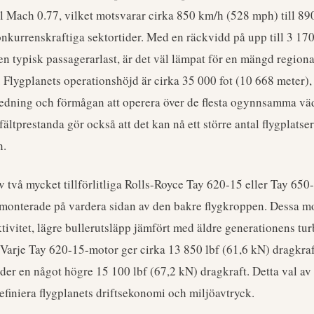
ll Mach 0.77, vilket motsvarar cirka 850 km/h (528 mph) till 8
onkurrenskraftiga sektortider. Med en räckvidd på upp till 3 17
en typisk passagerarlast, är det väl lämpat för en mängd regiona
 Flygplanets operationshöjd är cirka 35 000 fot (10 668 meter),
lygledning och förmågan att operera över de flesta ogynnsamma v
 fältprestanda gör också att det kan nå ett större antal flygplats
n.
v två mycket tillförlitliga Rolls-Royce Tay 620-15 eller Tay 650
 monterade på vardera sidan av den bakre flygkroppen. Dessa mo
ktivitet, lägre bullerutsläpp jämfört med äldre generationens tur
 Varje Tay 620-15-motor ger cirka 13 850 lbf (61,6 kN) dragkra
der en något högre 15 100 lbf (67,2 kN) dragkraft. Detta val av 
efiniera flygplanets driftsekonomi och miljöavtryck.