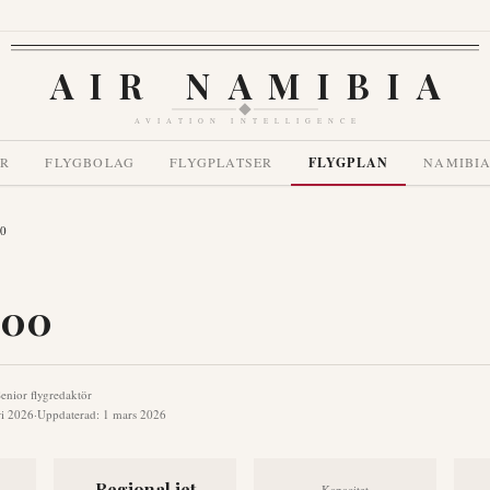
AIR NAMIBIA
AVIATION INTELLIGENCE
ER
FLYGBOLAG
FLYGPLATSER
FLYGPLAN
NAMIBIA
00
100
enior flygredaktör
ri 2026
·
Uppdaterad
:
1 mars 2026
Regional jet
Kapacitet