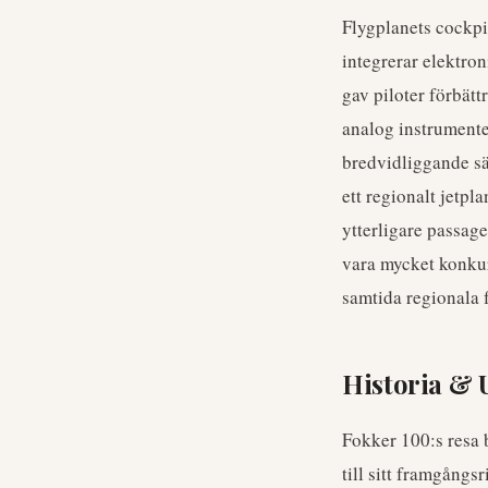
Flygplanets cockpit
integrerar elektro
gav piloter förbät
analog instrumenter
bredvidliggande s
ett regionalt jetpl
ytterligare passage
vara mycket konkur
samtida regionala f
Historia & 
Fokker 100:s resa b
till sitt framgång