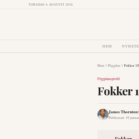
TORSDAG 6 AUGUSTI 2026
HEM
NYHET
Hem
Flygplan
Fokker 1
Flygplansprofil
Fokker 
James Thornton
S
Publicerad
:
10 janua
Fokker