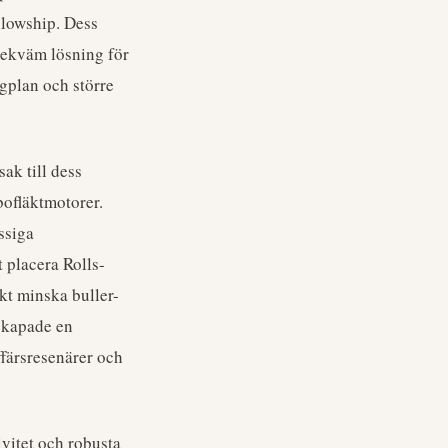
llowship. Dess
 bekväm lösning för
gplan och större
ak till dess
bofläktmotorer.
ssiga
 placera Rolls-
kt minska buller-
 skapade en
ffärsresenärer och
vitet och robusta