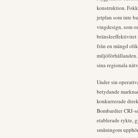
konstruktion. Fokke
jetplan som inte ba
vingdesign, som omf
bränsleeffektivitet
från en mängd olik
miljöförhållanden. 
sina regionala nätv
Under sin operativ
betydande marknads
konkurrerade direk
Bombardier CRJ-se
etablerade rykte, g
småningom upphörde