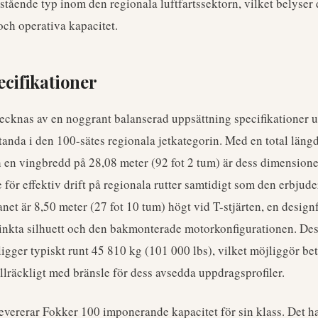
stående typ inom den regionala luftfartssektorn, vilket belyser
och operativa kapacitet.
ecifikationer
cknas av en noggrant balanserad uppsättning specifikationer u
tanda i den 100-sätes regionala jetkategorin. Med en total läng
h en vingbredd på 28,08 meter (92 fot 2 tum) är dess dimensione
 för effektiv drift på regionala rutter samtidigt som den erbju
anet är 8,50 meter (27 fot 10 tum) högt vid T-stjärten, en desig
istinkta silhuett och den bakmonterade motorkonfigurationen. D
igger typiskt runt 45 810 kg (101 000 lbs), vilket möjliggör b
illräckligt med bränsle för dess avsedda uppdragsprofiler.
evererar Fokker 100 imponerande kapacitet för sin klass. Det h