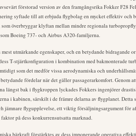
vsevärt förstorad version av den framgångsrika Fokker F28 Fe
nering syftade till att erbjuda flygbolag en mycket effektiv och
, som överbryggar klyftan mellan mindre regionala turbopropfly
 som Boeing 737- och Airbus A320-familjerna.
 mest utmärkande egenskaper, och en betydande bidragande ors
 dess T-stjärtkonfiguration i kombination med bakmonterade tur
amtidigt som det medför vissa aerodynamiska och underhållsmä
betydande fördelar när det gäller passagerarkomfort. Genom att
a längst bak i flygkroppen lyckades Fokkers ingenjörer drastis
rna i kabinen, särskilt i de främre delarna av flygplanet. Detta
h jämnare flygupplevelse, ett viktig försäljningsargument för a
e faktor på dess konkurrensutsatta marknad.
iska bärkraft förstärktes av dess imponerande operativa effekti