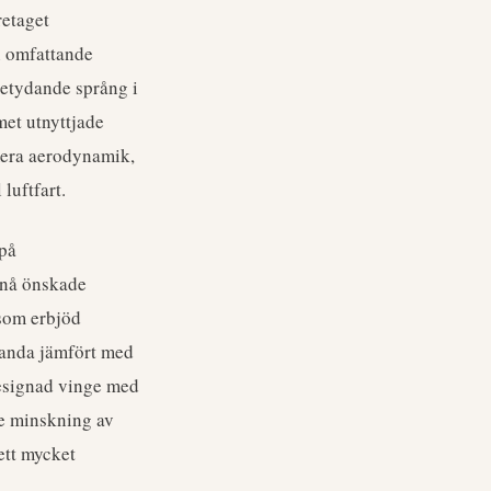
retaget
n omfattande
betydande språng i
et utnyttjade
mera aerodynamik,
luftfart.
 på
pnå önskade
 som erbjöd
standa jämfört med
designad vinge med
de minskning av
ett mycket