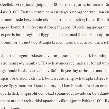
nsleeffektivt regionalt jetplan i 100-säteskategorin, initierade fö
rk 0100". Detta var inte bara en stegvis uppgradering utan e
 innefattade betydande tekniska framsteg och syftade till ett 
sagerarkomfort jämfört med föregångaren. Utvecklingsprogramm
expertis inom regional flygplansdesign, med fokus på att opti
vionik för att möta de stränga kraven inom modern kommersiell 
sign- och ingenjörsfaserna var noggranna, med stark betoning
 strömningsdynamik (CFD) och avancerade material för att up
 avgörande beslut var valet av Rolls-Royce Tay turbofläktmotor,
ingar i bränsleeffektivitet, bullerreducering och dragkraftspre
-Royce Spey-motorer. Detta motorval, i kombination med en om
uperkritisk vingprofil och ökad spännvidd, lovade en betydan
och en utökad räckviddskapacitet, vilket gjorde Fokker 100 till 
 erbjudande.