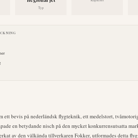
Typ
ECKNING
ner
g
 ett bevis på nederländsk flygteknik, ett medelstort, tvåmotorig
apade en betydande nisch på den mycket konkurrensutsatta mar
verkat av den välkända tillverkaren Fokker, utformades detta fly