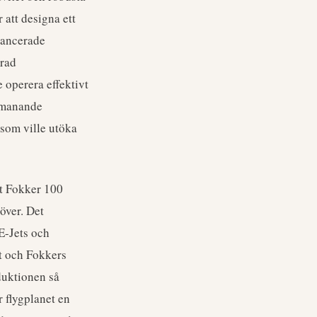
 att designa ett
avancerade
trad
e operera effektivt
utmanande
 som ville utöka
öt Fokker 100
över. Det
E-Jets och
t och Fokkers
duktionen så
 flygplanet en