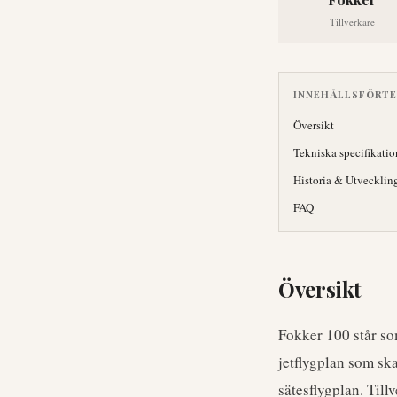
Tillverkare
INNEHÅLLSFÖRT
Översikt
Tekniska specifikatio
Historia & Utvecklin
FAQ
Översikt
Fokker 100 står som
jetflygplan som sk
sätesflygplan. Till