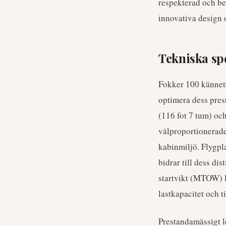
respekterad och be
innovativa design 
Tekniska sp
Fokker 100 kännete
optimera dess pres
(116 fot 7 tum) oc
välproportionerade
kabinmiljö. Flygpl
bidrar till dess d
startvikt (MTOW) l
lastkapacitet och t
Prestandamässigt l