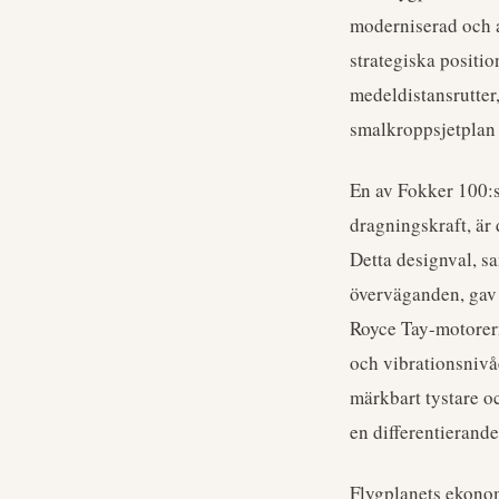
moderniserad och a
strategiska positio
medeldistansrutter
smalkroppsjetplan
En av Fokker 100:s
dragningskraft, är
Detta designval, s
överväganden, gav 
Royce Tay-motorern
och vibrationsnivåe
märkbart tystare oc
en differentierand
Flygplanets ekonom