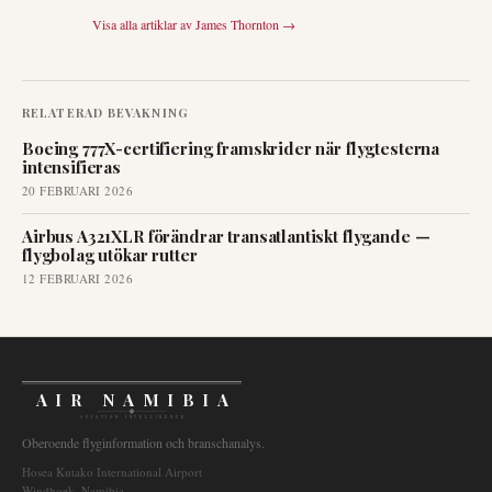
Visa alla artiklar av
James Thornton
→
RELATERAD BEVAKNING
Boeing 777X-certifiering framskrider när flygtesterna
intensifieras
20 FEBRUARI 2026
Airbus A321XLR förändrar transatlantiskt flygande —
flygbolag utökar rutter
12 FEBRUARI 2026
AIR NAMIBIA
AVIATION INTELLIGENCE
Oberoende flyginformation och branschanalys.
Hosea Kutako International Airport
Windhoek, Namibia