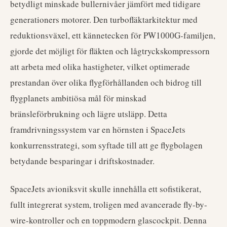
betydligt minskade bullernivåer jämfört med tidigare
generationers motorer. Den turbofläktarkitektur med
reduktionsväxel, ett kännetecken för PW1000G-familjen,
gjorde det möjligt för fläkten och lågtryckskompressorn
att arbeta med olika hastigheter, vilket optimerade
prestandan över olika flygförhållanden och bidrog till
flygplanets ambitiösa mål för minskad
bränsleförbrukning och lägre utsläpp. Detta
framdrivningssystem var en hörnsten i SpaceJets
konkurrensstrategi, som syftade till att ge flygbolagen
betydande besparingar i driftskostnader.
SpaceJets avioniksvit skulle innehålla ett sofistikerat,
fullt integrerat system, troligen med avancerade fly-by-
wire-kontroller och en toppmodern glascockpit. Denna