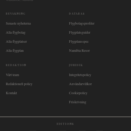
BEVAKNING
DATABAS
Senaste nyheterna
Flygbolagsprofiler
Alla flygbolag
Flygplatsguider
Alla flygplatser
Flygplansspec
Alla flygplan
Namibia Resor
REDAKTION
JURIDIK
Vårt team
Integritetspolicy
Redaktionell policy
Användarvillkor
Kontakt
Cookiepolicy
Friskrivning
EDITIONS