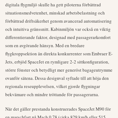
digitala flygmiljö skulle ha gett piloterna förbättrad
situationsmedvetenhet, minskad arbetsbelastning och
förbättrad driftsäkerhet genom avancerad automatisering
och intuitiva gränssnitt. Kabinmiljön var också en viktig
differentierande faktor, designad med passagerarkomfort
som en avgörande hänsyn. Med en bredare
flygkroppsektion än direkta konkurrenter som Embraer E-
Jets, erbjöd SpaceJet en rymligare 2-2 sittkonfiguration,
större fönster och betydligt mer generöst bagageutrymme
ovanför sätena. Dessa designval syftade till att höja den
regionala reseupplevelsen, vilket gjorde flygningar
bekvämare och mindre tröttande för passagerarna.
När det gäller prestanda konstruerades SpaceJet M90 för
en marschfart på Mach 0,78 (cirka 829 km/h eller 515