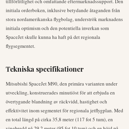
tillförlitlighet och omfattande eftermarknadssupport. Den
initiala orderboken, inklusive betydande åtaganden från
stora nordamerikanska flygbolag, underströk marknadens
initiala optimism och den potentiella inverkan som
SpaceJet skulle kunna ha haft på det regionala
flygsegmentet.
Tekniska specifikationer
Mitsubishi SpaceJet M90, den primära varianten under
utveckling, konstruerades minutiöst för att erbjuda en
övertygande blandning av räckvidd, hastighet och
effektivitet inom segmentet för regionala jetflygplan. Med
en total längd på cirka 35,8 meter (117 fot 5 tum), en
vingbredd på 29,2 meter (95 fot 10 tum) och en höjd på