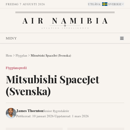
FREDAG 7 AUGUSTI 2026
UTGÅVA
:
SVERIGE
AIR NAMIBIA
AVIATION INTELLIGENCE
MENY
Hem
Flygplan
Mitsubishi SpaceJet (Svenska)
Flygplansprofil
Mitsubishi SpaceJet
(Svenska)
James Thornton
Senior flygredaktör
Publicerad
:
10 januari 2026
·
Uppdaterad
:
1 mars 2026