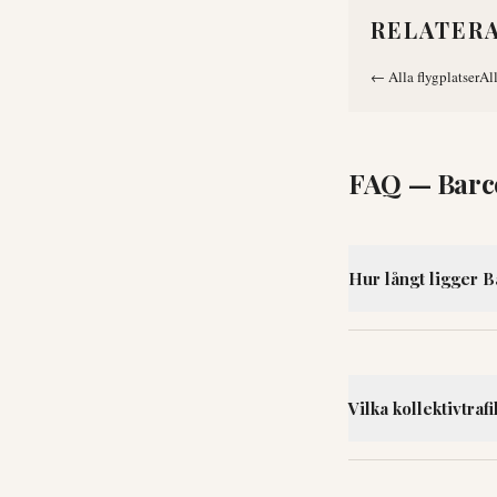
RELATER
←
Alla flygplatser
Al
FAQ —
Barc
Hur långt ligger B
Vilka kollektivtraf