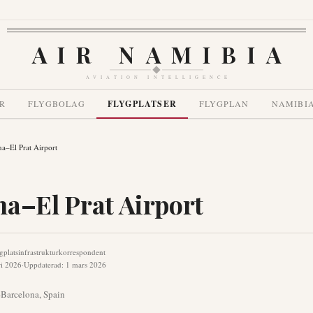
AIR NAMIBIA
AVIATION INTELLIGENCE
R
FLYGBOLAG
FLYGPLATSER
FLYGPLAN
NAMIBI
na–El Prat Airport
na–El Prat Airport
gplatsinfrastrukturkorrespondent
ri 2026
·
Uppdaterad
:
1 mars 2026
L
Barcelona
,
Spain