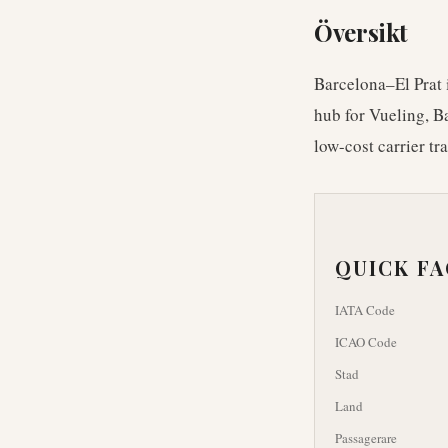
Översikt
Barcelona–El Prat i
hub for Vueling, B
low-cost carrier tra
QUICK F
IATA Code
ICAO Code
Stad
Land
Passagerare