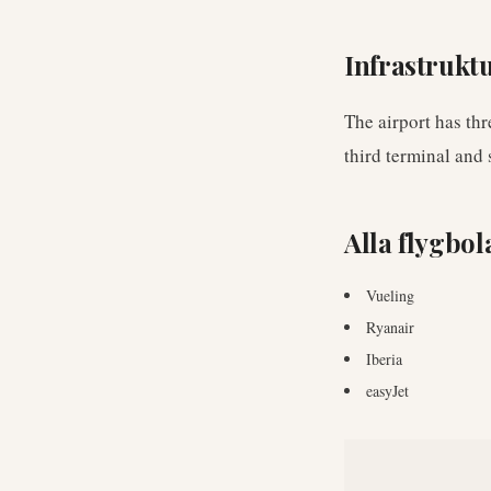
Infrastrukt
The airport has thr
third terminal and 
Alla flygbol
Vueling
Ryanair
Iberia
easyJet