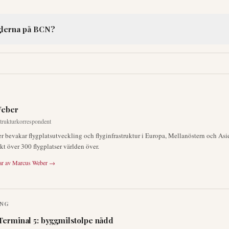
glerna på BCN?
Weber
strukturkorrespondent
 bevakar flygplatsutveckling och flyginfrastruktur i Europa, Mellanöstern och Asi
kt över 300 flygplatser världen över.
ar av
Marcus Weber
→
ING
Terminal 5: byggmilstolpe nådd