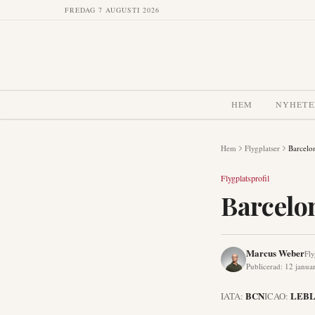
FREDAG 7 AUGUSTI 2026
HEM
NYHETE
Hem
Flygplatser
Barcelo
Flygplatsprofil
Barcelo
Marcus Weber
Fly
Publicerad
:
12 janua
BCN
LEB
IATA:
ICAO: