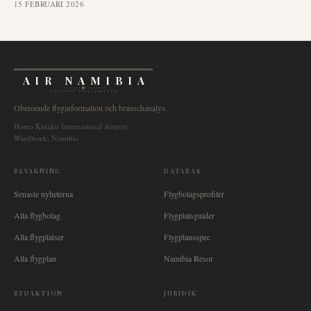
15 FEBRUARI 2026
AIR NAMIBIA
AVIATION INTELLIGENCE
Oberoende flyginformation och branschanalys.
Hosea Kutako International Airport
Windhoek, Namibia
BEVAKNING
DATABAS
Senaste nyheterna
Flygbolagsprofiler
Alla flygbolag
Flygplatsguider
Alla flygplatser
Flygplansspec
Alla flygplan
Namibia Resor
REDAKTION
JURIDIK