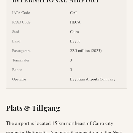
IATA Code
CAI
ICAO Code
HECA
Stad
Cairo
Land
Egypt
Passagerare
22.3 million (2023)
Terminaler
3
Banor
3
Operatör
Egyptian Airports Company
Plats & Tillgång
The airport is located 15 km northeast of Cairo city
center in Heliopolis. A monorail connection to the New