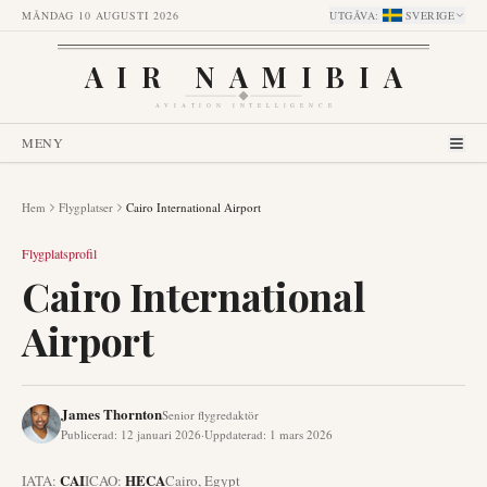
MÅNDAG 10 AUGUSTI 2026
UTGÅVA
:
SVERIGE
AIR NAMIBIA
AVIATION INTELLIGENCE
MENY
Hem
Flygplatser
Cairo International Airport
Flygplatsprofil
Cairo International
Airport
James Thornton
Senior flygredaktör
Publicerad
:
12 januari 2026
·
Uppdaterad
:
1 mars 2026
CAI
HECA
IATA:
ICAO:
Cairo
,
Egypt