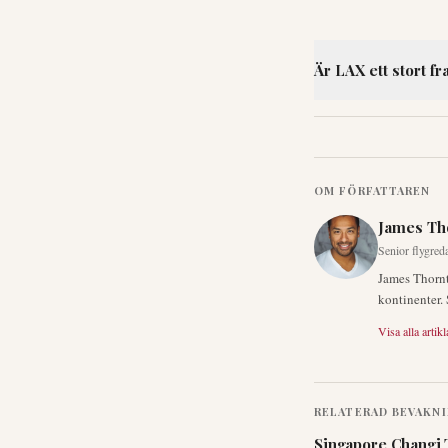
Är LAX ett stort fr
OM FÖRFATTAREN
James Th
Senior flygred
James Thornto
kontinenter. 
Visa alla artikl
RELATERAD BEVAKN
Singapore Changi 