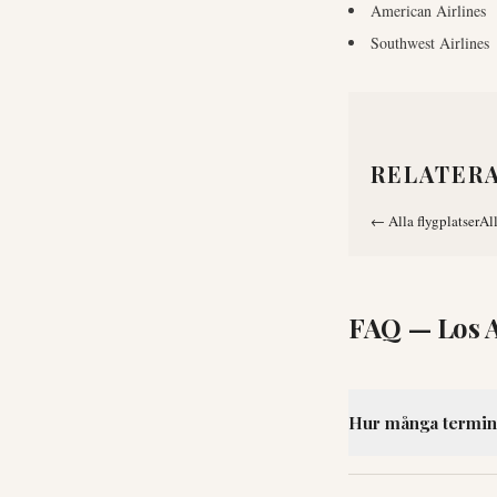
American Airlines
Southwest Airlines
RELATER
←
Alla flygplatser
Al
FAQ —
Los 
Hur många termina