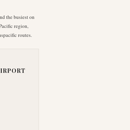
and the busiest on
acific region,
spacific routes.
AIRPORT