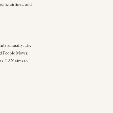
ific airlines, and
ents annually. The
ed People Mover,
nts. LAX aims to