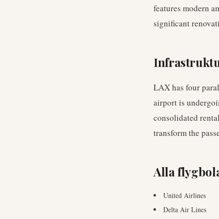
features modern ame
significant renova
Infrastrukt
LAX has four paral
airport is undergo
consolidated renta
transform the pass
Alla flygbol
United Airlines
Delta Air Lines