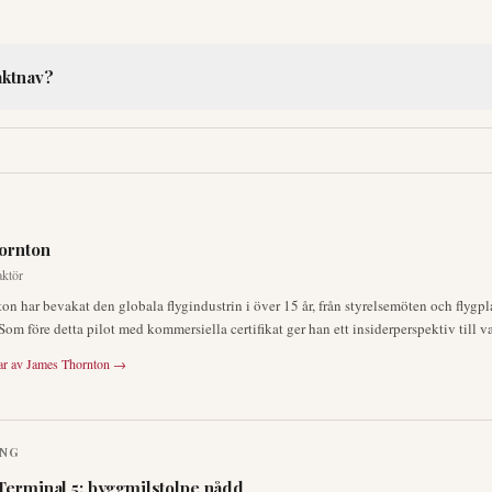
aktnav?
ornton
aktör
n har bevakat den globala flygindustrin i över 15 år, från styrelsemöten och flygpl
Som före detta pilot med kommersiella certifikat ger han ett insiderperspektiv till va
ar av
James Thornton
→
ING
Terminal 5: byggmilstolpe nådd