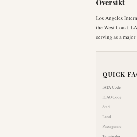
Översikt
Los Angeles Interna
the West Coast. LA
serving as a major 
QUICK F
IATA Code
ICAO Code
Stad
Land
Passagerare
Terminaler