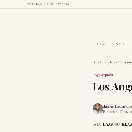
TORSDAG 6 AUGUSTI 2026
HEM
NYHETE
Hem
Flygplatser
Los Ange
Flygplatsprofil
Los Ange
James Thornton
S
Publicerad
:
12 janua
LAX
KLA
IATA:
ICAO: