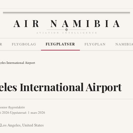
AIR NAMIBIA
AVIATION INTELLIGENCE
R
FLYGBOLAG
FLYGPLATSER
FLYGPLAN
NAMIBI
les International Airport
les International Airport
enior flygredaktör
ri 2026
·
Uppdaterad
:
1 mars 2026
X
Los Angeles
,
United States