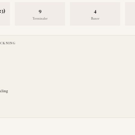
23)
9
4
Terminaler
Banor
ECKNING
kling